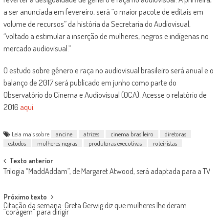
a ser anunciada em fevereiro, será “o maior pacote de editais em
volume de recursos” da história da Secretaria do Audiovisual,
“voltado a estimular a inserção de mulheres, negros e indígenas no
mercado audiovisual.”
O estudo sobre gênero e raça no audiovisual brasileiro será anual e o
balanço de 2017 será publicado em junho como parte do
Observatório do Cinema e Audiovisual (OCA). Acesse o relatório de
2016
aqui
.
Leia mais sobre
ancine
atrizes
cinema brasileiro
diretoras
estudos
mulheres negras
produtoras executivas
roteiristas
Post
Texto anterior
Trilogia “MaddAddam”, de Margaret Atwood, será adaptada para a TV
navigation
Próximo texto
Citação da semana: Greta Gerwig diz que mulheres lhe deram
“coragem” para dirigir