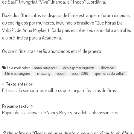
de Saul”, (Hungria), “Viva” (Irlanda) e “Theeb” (Jordânia).
Doze dos 81 inscritos na disputa de filme estrangeiro foram dirigidos
ou codirigidos por mulheres, incluindo o brasileiro “Que Horas Ela
Volta?”, de Anna Muylaert. Cada país escolhe seu candidato ao troféu
e o pré-indica para a Academia.
Os cinco finalistas serão anunciados em 14 de janeiro.
Leia mais sobre
anna muylaert
deniz gamze ergüven
diretoras
filme estrangeiro
mustang
oscar
oscar 2016
que horas ela volta?
Post
Texto anterior
Estreias da semana: as mulheres que chegam às salas do Brasil
navigation
Próximo texto
Rapidinhas: as novas de Nancy Meyers, Scarlett Johansson e mais
2 thoughts on “
Oscar: só uma diretora segue na disputa de filme