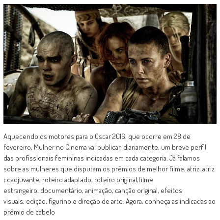
Aquecendo os motores para o Oscar 2016, que ocorre em 28 de
fevereiro, Mulher no Cinema vai publicar, diariamente, um breve perfil
das profissionais femininas indicadas em cada categoria. Já falamos
sobre as mulheres que disputam os prêmios de melhor filme, atriz, atriz
coadjuvante, roteiro adaptado, roteiro original,filme
estrangeiro, documentário, animação, canção original, efeitos
visuais, edição, figurino e direção de arte. Agora, conheça as indicadas ao
prêmio de cabelo