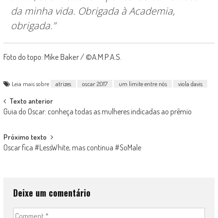
da minha vida. Obrigada à Academia,
obrigada.”
Foto do topo: Mike Baker / ©A.M.P.A.S.
Leia mais sobre
atrizes
oscar 2017
um limite entre nós
viola davis
Post
Texto anterior
Guia do Oscar: conheça todas as mulheres indicadas ao prêmio
navigation
Próximo texto
Oscar fica #LessWhite, mas continua #SoMale
Deixe um comentário