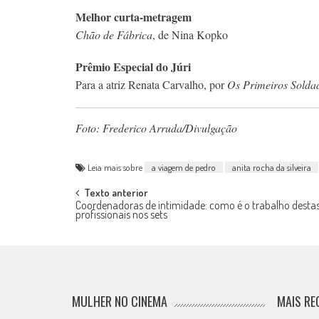
Melhor curta-metragem
Chão de Fábrica
, de Nina Kopko
Prêmio Especial do Júri
Para a atriz Renata Carvalho, por
Os Primeiros Solda
Foto: Frederico Arruda/Divulgação
Leia mais sobre
a viagem de pedro
anita rocha da silveira
Post
Texto anterior
Coordenadoras de intimidade: como é o trabalho desta
profissionais nos sets
navigation
MULHER NO CINEMA
MAIS RE