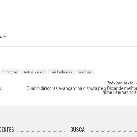
dos
diretoras
festival do rio
lais bodanzky
medusa
Próximo texto
s
Quatro diretoras avançam na disputa pelo Oscar de melho
filme internaciona
CENTES
BUSCA