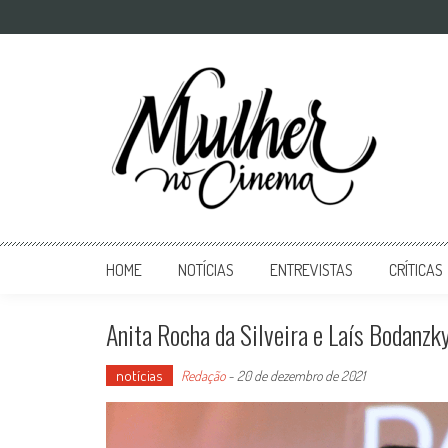
Mulher no Cinema
O site que celebra o trabalho das mulheres nas telas
HOME
NOTÍCIAS
ENTREVISTAS
CRÍTICAS
Anita Rocha da Silveira e Laís Bodanzky
notícias
Redação
-
20 de dezembro de 2021