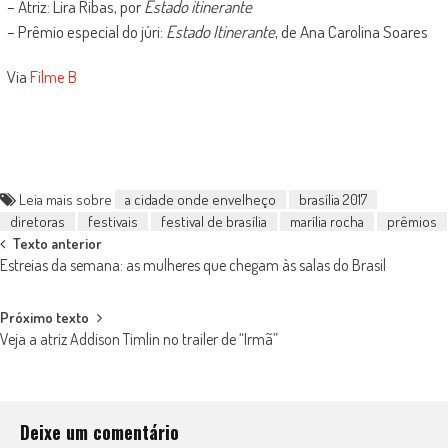
– Atriz: Lira Ribas, por
Estado itinerante
– Prêmio especial do júri:
Estado Itinerante
, de Ana Carolina Soares
Via
Filme B
Leia mais sobre
a cidade onde envelheço
brasília 2017
diretoras
festivais
festival de brasília
marília rocha
prêmios
Post
Texto anterior
Estreias da semana: as mulheres que chegam às salas do Brasil
navigation
Próximo texto
Veja a atriz Addison Timlin no trailer de “Irmã”
Deixe um comentário