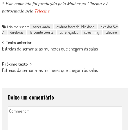
* Este conteúdo foi produzido pelo Mulher no Cinema e é
patrocinado pelo
Telecine
Leia mais sobre
agnès varda
as duas faces da felicidade
cleo das 5 às
7
diretoras
la pointe courte
os renegados
streaming
telecine
Post
Texto anterior
Estreias da semana: as mulheres que chegam às salas
navigation
Próximo texto
Estreias da semana: as mulheres que chegam às salas
Deixe um comentário