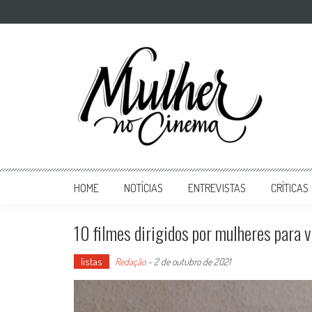
Mulher no Cinema
O site que celebra o trabalho das mulheres nas telas
HOME
NOTÍCIAS
ENTREVISTAS
CRÍTICAS
10 filmes dirigidos por mulheres para v
listas
Redação
-
2 de outubro de 2021