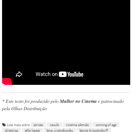
* Este texto foi produzido pelo
Mulher no Cinema
e patrocinado
pela Olhar Distribuição
Leia mais sobre
atrizes
casulo
cinema alemão
coming of age
diretoras
jella haase
lena urzendowsky
leonie krippendorff