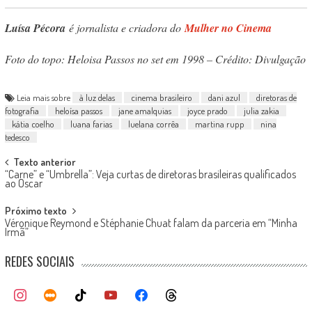
Luísa Pécora
é jornalista e criadora do
Mulher no Cinema
Foto do topo: Heloisa Passos no set em 1998 – Crédito: Divulgação
Leia mais sobre
à luz delas
cinema brasileiro
dani azul
diretoras de
fotografia
heloísa passos
jane amalquias
joyce prado
julia zakia
kátia coelho
luana farias
luelana corrêa
martina rupp
nina
tedesco
Post
Texto anterior
“Carne” e “Umbrella”: Veja curtas de diretoras brasileiras qualificados
navigation
ao Oscar
Próximo texto
Véronique Reymond e Stéphanie Chuat falam da parceria em “Minha
Irmã”
REDES SOCIAIS