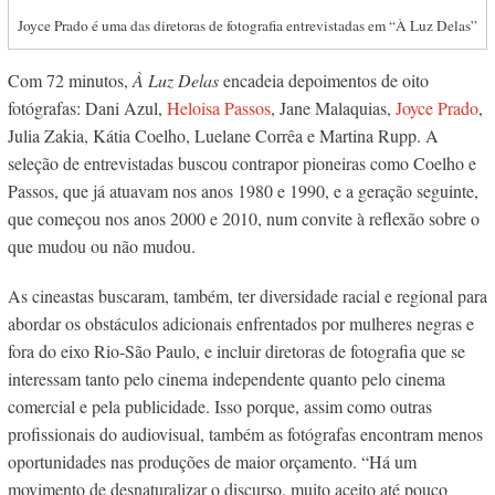
Joyce Prado é uma das diretoras de fotografia entrevistadas em “À Luz Delas”
Com 72 minutos,
À Luz Delas
encadeia depoimentos de oito
fotógrafas: Dani Azul,
Heloisa Passos
, Jane Malaquias,
Joyce Prado
,
Julia Zakia, Kátia Coelho, Luelane Corrê
a
e Martina Rupp. A
seleção de entrevistadas buscou contrapor pioneiras como Coelho e
Passos, que já atuavam nos anos 1980 e 1990, e a geração seguinte,
que começou nos anos 2000 e 2010, num convite à reflexão sobre o
que mudou ou não mudou.
As cineastas buscaram, também, ter diversidade racial e regional para
abordar os obstáculos adicionais enfrentados por mulheres negras e
fora do eixo Rio-São Paulo, e incluir diretoras de fotografia que se
interessam tanto pelo cinema independente quanto pelo cinema
comercial e pela publicidade. Isso porque, assim como outras
profissionais do audiovisual, também as fotógrafas encontram menos
oportunidades nas produções de maior orçamento. “Há um
movimento de desnaturalizar o discurso, muito aceito até pouco