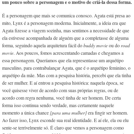
um pouco sobre a personagem e o motivo de criá-la dessa forma.
É a personagem que mais se comunica conosco. Agata está presa ao
mito, Lynx é a personagem moderna. Inicialmente, a ideia era que
Agata fizesse a viagem sozinha, mas sentimos a necessidade de que
ela estivesse acompanhada de alguém que a completasse de alguma
forma, seguindo aquela arquitetura fácil do
buddy movie
ou do
road
movie
. Aos poucos, fomos acrescentando camadas e chegamos a
essa personagem. Queríamos que ela representasse um arquétipo
masculino, para contrabalançar Agata, que é o arquétipo feminino, o
arquétipo da mãe. Mas com a pesquisa história, percebi que ela tinha
de ser mulher. E aí entrou a pesquisa histórica: naquela época, se
você quisesse viver de acordo com suas próprias regras, ou de
acordo com regra nenhuma, você tinha de ser homem. De certa
forma isso continua sendo verdade, mas certamente naquele
momento a única chance
[para uma mulher]
era fingir ser homem.
Ao fazer isso, Lynx esconde sua real identidade. E aí ele, ela ou elu
sente-se terrivelmente só. É claro que vemos a personagem como