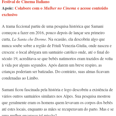
Festival de Cinema Italiano
Apoie:
Colabore com o
e acesse conteúdo
Mulher no Cinema
exclusivo
A trama ficcional partiu de uma pesquisa histórica que Samani
começou a fazer em 2016, pouco depois de lançar seu primeiro
curta,
La Santa che Dorme
. Na ocasião, ela descobriu algo que
nunca soube sobre a região de Friuli Venezia-Giulia, onde nasceu e
cresceu: o local abrigara um santuário católico onde, até o final do
século 19, acreditava-se que bebês natimortos eram trazidos de volta
à vida por alguns segundos. Após darem um breve respiro, as
crianças poderiam ser batizadas. Do contrário, suas almas ficavam
condenadas ao Limbo.
Samani ficou fascinada pela história e logo descobriu a existência de
vários outros santuários similares nos Alpes. Sua pesquisa mostrou
que geralmente eram os homens quem levavam os corpos dos bebês
até estes locais, enquanto as mães se recuperavam do parto. Mas e se
uma mulher encarasse tal missão?