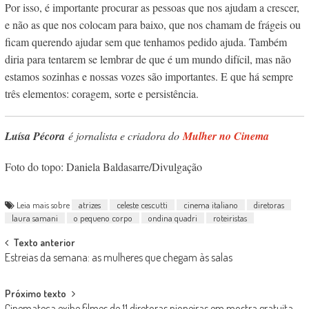
Por isso, é importante procurar as pessoas que nos ajudam a crescer,
e não as que nos colocam para baixo, que nos chamam de frágeis ou
ficam querendo ajudar sem que tenhamos pedido ajuda. Também
diria para tentarem se lembrar de que é um mundo difícil, mas não
estamos sozinhas e nossas vozes são importantes. E que há sempre
três elementos: coragem, sorte e persistência.
Luísa Pécora
é jornalista e criadora do
Mulher no Cinema
Foto do topo: Daniela Baldasarre/Divulgação
Leia mais sobre
atrizes
celeste cescutti
cinema italiano
diretoras
laura samani
o pequeno corpo
ondina quadri
roteiristas
Post
Texto anterior
Estreias da semana: as mulheres que chegam às salas
navigation
Próximo texto
Cinemateca exibe filmes de 11 diretoras pioneiras em mostra gratuita