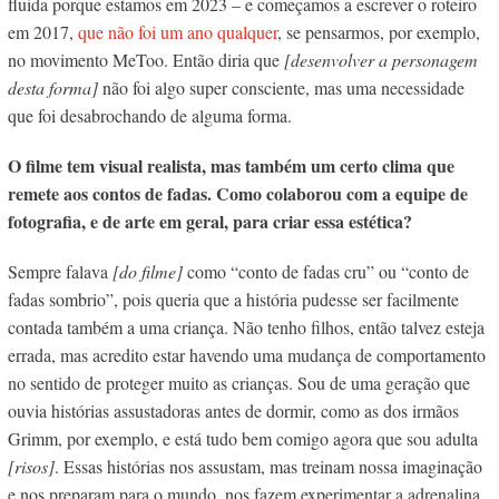
fluida porque estamos em 2023 – e começamos a escrever o roteiro
em 2017,
que não foi um ano qualquer
, se pensarmos, por exemplo,
no movimento MeToo. Então diria que
[desenvolver a personagem
desta forma]
não foi algo super consciente, mas uma necessidade
que foi desabrochando de alguma forma.
O filme tem visual realista, mas também um certo clima que
remete aos contos de fadas. Como colaborou com a equipe de
fotografia, e de arte em geral, para criar essa estética?
Sempre falava
[do filme]
como “conto de fadas cru” ou “conto de
fadas sombrio”, pois queria que a história pudesse ser facilmente
contada também a uma criança. Não tenho filhos, então talvez esteja
errada, mas acredito estar havendo uma mudança de comportamento
no sentido de proteger muito as crianças. Sou de uma geração que
ouvia histórias assustadoras antes de dormir, como as dos irmãos
Grimm, por exemplo, e está tudo bem comigo agora que sou adulta
[risos]
. Essas histórias nos assustam, mas treinam nossa imaginação
e nos preparam para o mundo, nos fazem experimentar a adrenalina,