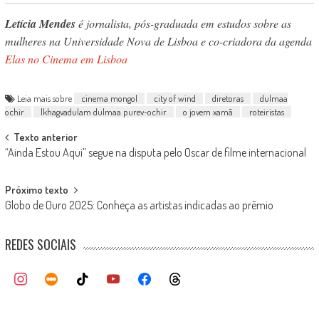
Letícia Mendes
é jornalista, pós-graduada em estudos sobre as
mulheres na Universidade Nova de Lisboa e co-criadora da agenda
Elas no Cinema em Lisboa
Leia mais sobre
cinema mongol
city of wind
diretoras
dulmaa
ochir
lkhagvadulam dulmaa purev-ochir
o jovem xamã
roteiristas
Post
Texto anterior
“Ainda Estou Aqui” segue na disputa pelo Oscar de filme internacional
navigation
Próximo texto
Globo de Ouro 2025: Conheça as artistas indicadas ao prêmio
REDES SOCIAIS