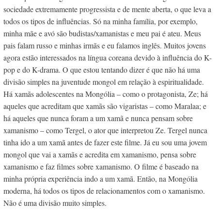
sociedade extremamente progressista e de mente aberta, o que leva a
todos os tipos de influências. Só na minha família, por exemplo,
minha mãe e avó são budistas/xamanistas e meu pai é ateu. Meus
pais falam russo e minhas irmãs e eu falamos inglês. Muitos jovens
agora estão interessados na língua coreana devido à influência do K-
pop e do K-drama. O que estou tentando dizer é que não há uma
divisão simples na juventude mongol em relação à espiritualidade.
Há xamãs adolescentes na Mongólia – como o protagonista, Ze; há
aqueles que acreditam que xamãs são vigaristas – como Maralaa; e
há aqueles que nunca foram a um xamã e nunca pensam sobre
xamanismo – como Tergel, o ator que interpretou Ze. Tergel nunca
tinha ido a um xamã antes de fazer este filme. Já eu sou uma jovem
mongol que vai a xamãs e acredita em xamanismo, pensa sobre
xamanismo e faz filmes sobre xamanismo. O filme é baseado na
minha própria experiência indo a um xamã. Então, na Mongólia
moderna, há todos os tipos de relacionamentos com o xamanismo.
Não é uma divisão muito simples.