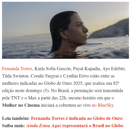
Fernanda Torres
, Karla Sofía Gascón, Payal Kapadia, Ayo Edebiri,
Tilda Swinton, Coralie Fargeat e Cynthia Erivo estão entre as
mulheres indicadas ao Globo de Ouro 2025, que realiza sua 82ª
edição neste domingo (5). No Brasil, a premiação será transmitida
pela TNT e o Max a partir das 22h, mesmo horário em que o
Mulher no Cinema
iniciará a cobertura ao vivo
no BlueSky
.
Leia também:
Fernanda Torres é indicada ao Globo de Ouro
Saiba mais:
representará o Brasil no Globo
Ainda Estou Aqui