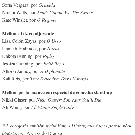
Sofía Vergara, por
Griselda
Naomi Watts, por
Feud: Capote Vs. The Swans
Kate Winslet, por
O Regime
Melhor atriz coadjuvante
Liza Colón-Zayas, por
O Urso
Hannah Einbinder, por
Hacks
Dakota Fanning, por
Ripley
Jessica Gunning, por
Bebê Rena
Allison Janney, por
A Diplomata
Kali Reis, por
True Detective: Terra Noturna
Melhor performance em especial de comédia stand-up
Nikki Glaser, por
Nikki Glaser: Someday You’ll Die
Ali Wong, por
Ali Wong: Single Lady
* A categoria também inclui Emma D’arcy, que é uma pessoa não-
binária, por
A Casa do Dragão