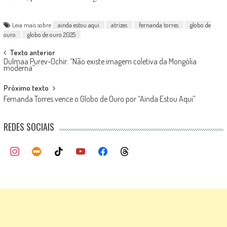
Leia mais sobre
ainda estou aqui
atrizes
fernanda torres
globo de
ouro
globo de ouro 2025
Post
Texto anterior
Dulmaa Purev-Ochir: “Não existe imagem coletiva da Mongólia
navigation
moderna”
Próximo texto
Fernanda Torres vence o Globo de Ouro por “Ainda Estou Aqui”
REDES SOCIAIS