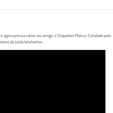
ice agora precisa salvar seu amigo, o Chapeleiro Maluco. Estrelado pela
oteiro de Linda Woolverton.