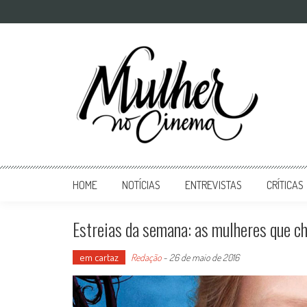
Mulher no Cinema
O site que celebra o trabalho das mulheres nas telas
HOME
NOTÍCIAS
ENTREVISTAS
CRÍTICAS
Estreias da semana: as mulheres que c
em cartaz
Redação
-
26 de maio de 2016