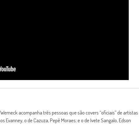
 Werneck acompanha três pessoas que são covers “oficiais” de artistas
arlos Evanney, o de Cazuza, Pepê Moraes; e o de Ivete Sangalo, Edson