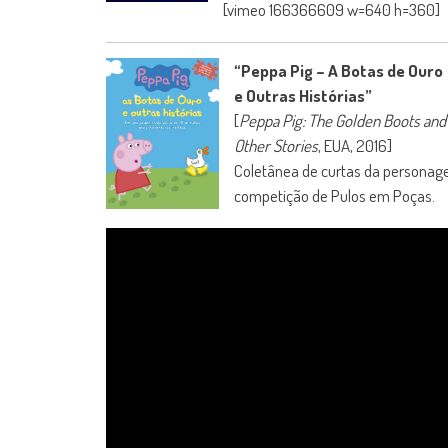
[vimeo 166366609 w=640 h=360]
“Peppa Pig – A Botas de Ouro
e Outras Histórias”
[
Peppa Pig: The Golden Boots and
Other Stories
, EUA, 2016]
Coletânea de curtas da personagem
competição de Pulos em Poças.