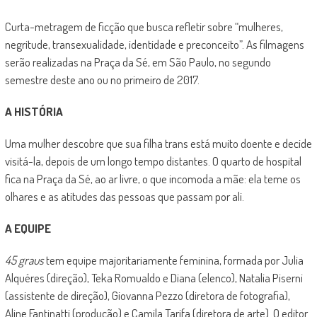
Curta-metragem de ficção que busca refletir sobre “mulheres,
negritude, transexualidade, identidade e preconceito”. As filmagens
serão realizadas na Praça da Sé, em São Paulo, no segundo
semestre deste ano ou no primeiro de 2017.
A HISTÓRIA
Uma mulher descobre que sua filha trans está muito doente e decide
visitá-la, depois de um longo tempo distantes. O quarto de hospital
fica na Praça da Sé, ao ar livre, o que incomoda a mãe: ela teme os
olhares e as atitudes das pessoas que passam por ali.
A EQUIPE
45 graus
tem equipe majoritariamente feminina, formada por Julia
Alquéres (direção), Teka Romualdo e Diana (elenco), Natalia Piserni
(assistente de direção), Giovanna Pezzo (diretora de fotografia),
Aline Fantinatti (produção) e Camila Tarifa (diretora de arte). O editor