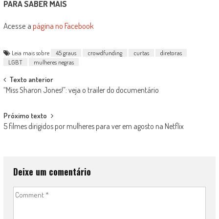
PARA SABER MAIS
Acesse a
página no Facebook
Leia mais sobre
45 graus
crowdfunding
curtas
diretoras
LGBT
mulheres negras
Post
Texto anterior
“Miss Sharon Jones!”: veja o trailer do documentário
navigation
Próximo texto
5 filmes dirigidos por mulheres para ver em agosto na Netflix
Deixe um comentário