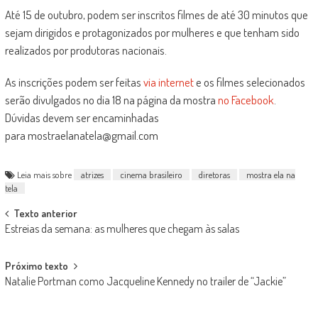
Até 15 de outubro, podem ser inscritos filmes de até 30 minutos que
sejam dirigidos e protagonizados por mulheres e que tenham sido
realizados por produtoras nacionais.
As inscrições podem ser feitas
via internet
e os filmes selecionados
serão divulgados no dia 18 na página da mostra
no Facebook
.
Dúvidas devem ser encaminhadas
para mostraelanatela@gmail.com
Leia mais sobre
atrizes
cinema brasileiro
diretoras
mostra ela na
tela
Post
Texto anterior
Estreias da semana: as mulheres que chegam às salas
navigation
Próximo texto
Natalie Portman como Jacqueline Kennedy no trailer de “Jackie”