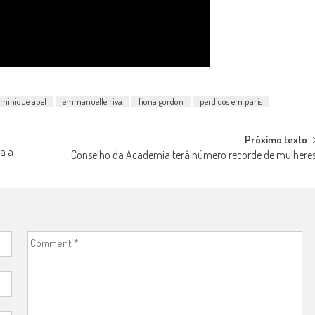
minique abel
emmanuelle riva
fiona gordon
perdidos em paris
Próximo texto
a a
Conselho da Academia terá número recorde de mulhere