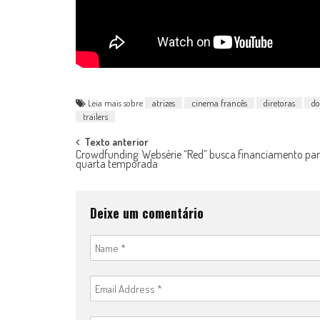
Leia mais sobre
atrizes
cinema francês
diretoras
do
trailers
Post
Texto anterior
Crowdfunding: Websérie “Red” busca financiamento par
quarta temporada
navigation
Deixe um comentário