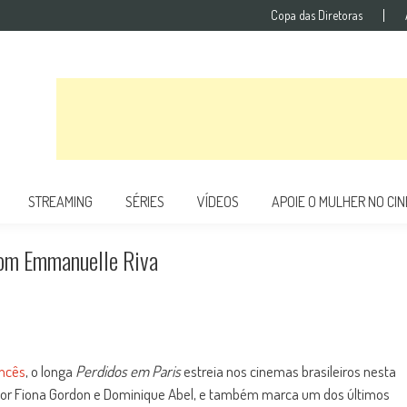
Copa das Diretoras
STREAMING
SÉRIES
VÍDEOS
APOIE O MULHER NO CI
 com Emmanuelle Riva
ancês
, o longa
Perdidos em Paris
estreia nos cinemas brasileiros nesta
ado por Fiona Gordon e Dominique Abel, e também marca um dos últimos