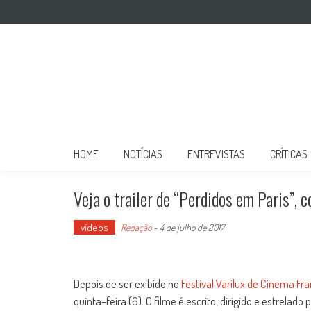
Mulher no Cinema
O site que celebra o trabalho das mulheres nas telas
HOME
NOTÍCIAS
ENTREVISTAS
CRÍTICAS
Veja o trailer de “Perdidos em Paris”,
vídeos
Redação
-
4 de julho de 2017
Depois de ser exibido no
Festival Varilux de Cinema Fr
quinta-feira (6). O filme é escrito, dirigido e estrel