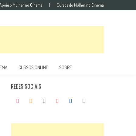
Apoie o Mulher no Cinema
Cursos do Mulher no Cinema
NEMA
CURSOS ONLINE
SOBRE
REDES SOCIAIS