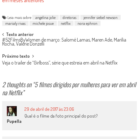
em meses anteriores
Leia mais sobre
angelina jolie
diretoras
jennifer siebel newson
marialy rivas
michele josue
netflix
nora ephron
Post
Texto anterior
#52FilmsByWomen de março: Salomé Lamas, Maren Ade, Marília
navigation
Rocha, Valérie Donzelli
Próximo texto
Veja o trailer de “Girlboss”, série que estreia em abril na Netflix
2 thoughts on “
5 filmes dirigidos por mulheres para ver em abril
na Netflix
”
29 de abril de 2017 às 23:06
Qual é o filme da foto principal do post?
Pupella