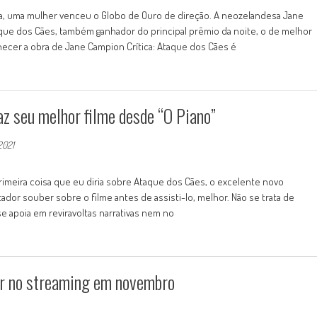
ria, uma mulher venceu o Globo de Ouro de direção. A neozelandesa Jane
que dos Cães, também ganhador do principal prêmio da noite, o de melhor
nhecer a obra de Jane Campion Crítica: Ataque dos Cães é
z seu melhor filme desde “O Piano”
2021
primeira coisa que eu diria sobre Ataque dos Cães, o excelente novo
or souber sobre o filme antes de assisti-lo, melhor. Não se trata de
e apoia em reviravoltas narrativas nem no
ver no streaming em novembro