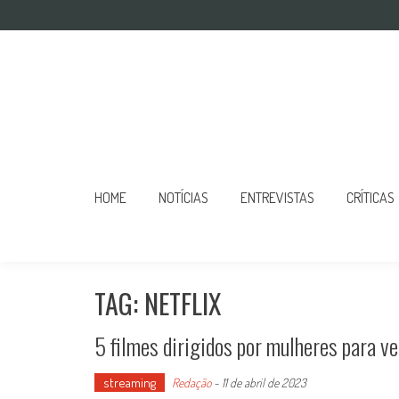
Mulher no Cinema
O site que celebra o trabalho das mulheres nas telas
HOME
NOTÍCIAS
ENTREVISTAS
CRÍTICAS
TAG: NETFLIX
5 filmes dirigidos por mulheres para v
streaming
Redação
-
11 de abril de 2023