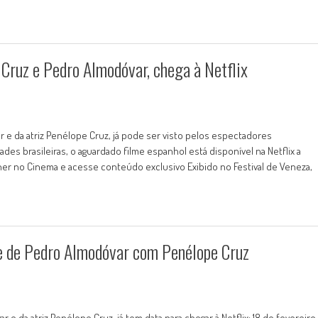
 Cruz e Pedro Almodóvar, chega à Netflix
r e da atriz Penélope Cruz, já pode ser visto pelos espectadores
des brasileiras, o aguardado filme espanhol está disponível na Netflix a
ulher no Cinema e acesse conteúdo exclusivo Exibido no Festival de Veneza,
lme de Pedro Almodóvar com Penélope Cruz
 e da atriz Penélope Cruz, já tem data para chegar à Netflix: 18 de fevereiro.