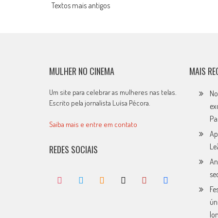
Posts
Textos mais antigos
navigation
MULHER NO CINEMA
MAIS RE
Um site para celebrar as mulheres nas telas.
No
Escrito pela jornalista Luísa Pécora.
ex
Pa
Saiba mais e entre em contato
Ap
Le
REDES SOCIAIS
An
se
Fe
ún
lo