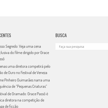
CENTES
BUSCA
sso Segredo: Veja uma cena
clusiva do filme dirigido por Grace
ssô
enas uma diretora competirá pelo
ão de Ouro no Festival de Veneza
ne Pinheiro Guimarães narra uma
quência de “Pequenas Criaturas”
stival de Gramado: Grace Passô é
ica diretora na competição de
nga de ficção