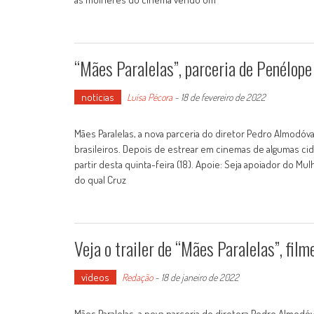
“Mães Paralelas”, parceria de Penélope
notícias
Luísa Pécora
-
18 de fevereiro de 2022
Mães Paralelas, a nova parceria do diretor Pedro Almodóva
brasileiros. Depois de estrear em cinemas de algumas cida
partir desta quinta-feira (18). Apoie: Seja apoiador do M
do qual Cruz
Veja o trailer de “Mães Paralelas”, fi
vídeos
Redação
-
18 de janeiro de 2022
Mães Paralelas, a nova parceria do diretora Pedro Almodóvar