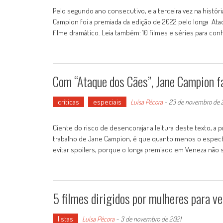
Pelo segundo ano consecutivo, e a terceira vez na histó
Campion foi a premiada da edição de 2022 pelo longa Ata
filme dramático. Leia também: 10 filmes e séries para co
Com “Ataque dos Cães”, Jane Campion fa
críticas
especiais
Luísa Pécora
-
23 de novembro de 
Ciente do risco de desencorajar a leitura deste texto, a 
trabalho de Jane Campion, é que quanto menos o espectad
evitar spoilers, porque o longa premiado em Veneza não s
5 filmes dirigidos por mulheres para 
listas
Luísa Pécora
-
3 de novembro de 2021