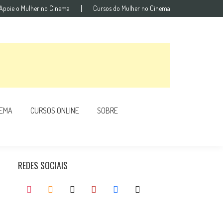
Apoie o Mulher no Cinema
Cursos do Mulher no Cinema
NEMA
CURSOS ONLINE
SOBRE
REDES SOCIAIS