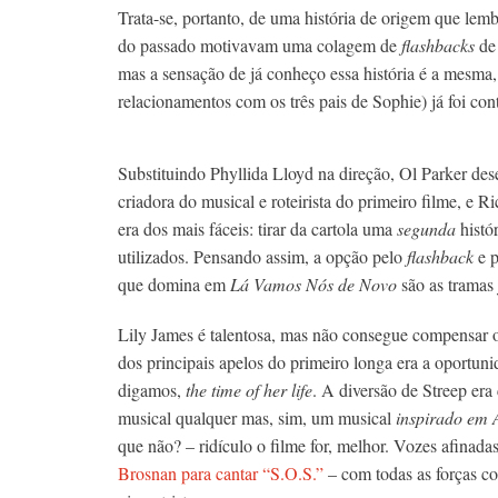
Trata-se, portanto, de uma história de origem que le
do passado motivavam uma colagem de
flashbacks
de 
mas a sensação de já conheço essa história é a mesma
relacionamentos com os três pais de Sophie) já foi con
Substituindo Phyllida Lloyd na direção, Ol Parker des
criadora do musical e roteirista do primeiro filme, e R
era dos mais fáceis: tirar da cartola uma
segunda
histór
utilizados. Pensando assim, a opção pelo
flashback
e p
que domina em
Lá Vamos Nós de Novo
são as tramas 
Lily James é talentosa, mas não consegue compensar o
dos principais apelos do primeiro longa era a oportuni
digamos,
the time of her life
. A diversão de Streep era
musical qualquer mas, sim, um musical
inspirado em 
que não? – ridículo o filme for, melhor. Vozes afina
Brosnan para cantar “S.O.S.”
– com todas as forças c