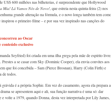
de US$ 600 milhões nas bilheterias, é surpreendente que Hollywood
 Mia!
Lá Vamos Nós de Novo!
, que estreia nesta quinta-feira (2) nos
u nenhuma grande alteração na fórmula, e o novo longa também tem com
e inspirou o primeiro filme – e por sua vez inspirado nas canções do
 concorreu ao Oscar
 conteúdo exclusivo
nda Seyfried) foi criada em uma ilha grega pela mãe de espírito livre
ai. Prestes a se casar com Sky (Dominic Cooper), ela envia convites aos
m que foi concebida – Sam (Pierce Brosnan), Harry (Colin Firth) e
a de todos.
 grávida é a própria Sophie. Em vez do casamento, agora ela prepara a
drama se apresentem aqui e ali, sua função narrativa é uma só: dar
e e volte a 1979, quando Donna, desta vez interpretada por Lily James,