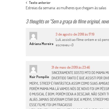
Post
Texto anterior
Estreias da semana: as mulheres que chegam às salas
navigation
3 thoughts on “
Sem a graça do filme original, no
3 de agosto de 2018 às 17:19
Luli, assisti ao filme ontem e só p
Adriana Moreira
escreveu <3
31 de maio de 2019 às 23:46
SINCERAMENTE GOSTEI MTO DO MAMA MI
Nair Pompilio
DIVERTIDO TANTO É QUE ASSISTI POR DI
MERYL STREEP É FANTÁSTICA ASSIM COMO SUAS AMIGA
PORÉM MAMA MIA LÁ VAMOS NÓS DE NOVO FOI UM PÉSSIM
O MUSICAL É BOM, PORÉM DEXA A DESEJAR, NÃO SENTI 
ALIÁS JAMAIS DEVERIAM CITAR QUE A MERYL STREEP M
ESSE FILME FOI UM FRACASSO