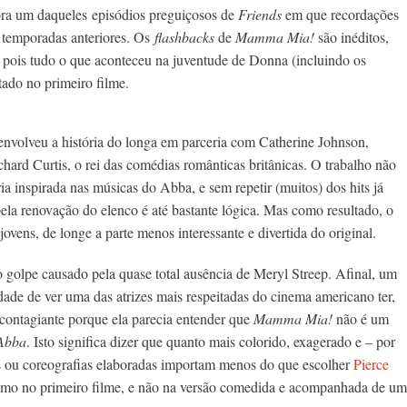
mbra um daqueles episódios preguiçosos de
Friends
em que recordações
temporadas anteriores. Os
flashbacks
de
Mamma Mia!
são inéditos,
, pois tudo o que aconteceu na juventude de Donna (incluindo os
tado no primeiro filme.
envolveu a história do longa em parceria com Catherine Johnson,
ichard Curtis, o rei das comédias românticas britânicas. O trabalho não
ia inspirada nas músicas do Abba, e sem repetir (muitos) dos hits já
ela renovação do elenco é até bastante lógica. Mas como resultado, o
jovens, de longe a parte menos interessante e divertida do original.
 golpe causado pela quase total ausência de Meryl Streep. Afinal, um
dade de ver uma das atrizes mais respeitadas do cinema americano ter,
 contagiante porque ela parecia entender que
Mamma Mia!
não é um
Abba
. Isto significa dizer que quanto mais colorido, exagerado e – por
das ou coreografias elaboradas importam menos do que escolher
Pierce
omo no primeiro filme, e não na versão comedida e acompanhada de um