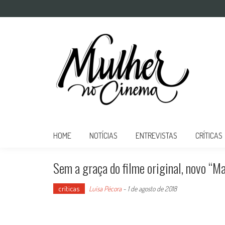
Mulher no Cinema
O site que celebra o trabalho das mulheres nas telas
HOME
NOTÍCIAS
ENTREVISTAS
CRÍTICAS
Sem a graça do filme original, novo “
críticas
Luísa Pécora
-
1 de agosto de 2018