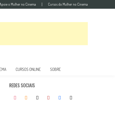
Apoie o Mulher no Cinema
Cursos do Mulher no Cinema
NEMA
CURSOS ONLINE
SOBRE
REDES SOCIAIS