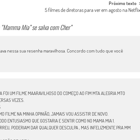
Próximo texto
5 filmes de diretoras para ver em agosto na Netfli
vo “Mamma Mia” se salva com Cher
”
ensava nessa sua resenha maravilhosa. Concordo com tudo que você
A FOI UM FILME MAARAVILHOSO DO COMEÇO AO FIM MTA ALEGRIA MTO
VERSAS VEZES.
S
O FILME NA MINHA OPINIÃO, JAMAIS VOU ASSISTIR DE NOVO.
TODO ENTUSIASMO QUE GOSTARIA E SENTIR COMO NO MAMA MIA 1.
ORREU, PODERIAM DAR QUALQUER DESCULPA , MAS INFELIZMENTE PRA MM