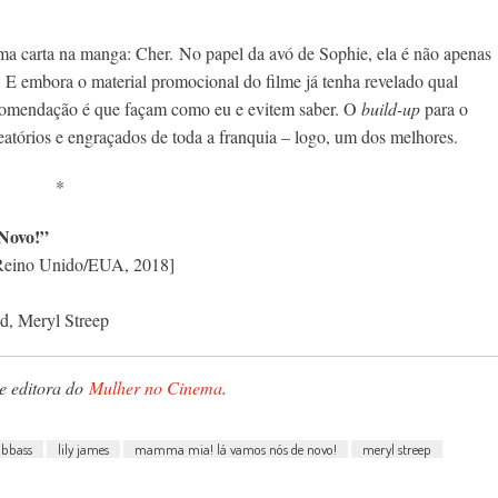
ma carta na manga: Cher. No papel da avó de Sophie, ela é não apenas
 E embora o material promocional do filme já tenha revelado qual
recomendação é que façam como eu e evitem saber. O
build-up
para o
tórios e engraçados de toda a franquia – logo, um dos melhores.
*
Novo!”
Reino Unido/EUA, 2018]
d, Meryl Streep
 e editora do
Mulher no Cinema
.
bbass
lily james
mamma mia! lá vamos nós de novo!
meryl streep