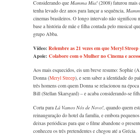
Considerando que
Mamma Mia!
(2008) faturou mais 
tenha levado dez anos para lançar a sequência,
Mamma
cinemas brasileiros. O longo intervalo não significo
base a história de mãe e filha contada pelo musical qu
grupo Abba.
Vídeo:
Relembre as 21 vezes em que Meryl Streep
Apoie:
Colabore com o Mulher no Cinema e acesse
Aos mais esquecidos, eis um breve resumo: Sophie (Ama
Donna (
Meryl Streep
), e sem saber a identidade do p
três homens com quem Donna se relacionou na época e
Bill (Stellan Skarsgard) – e acaba considerando-se filh
Corta para
Lá Vamos Nós de Novo!
, quando quem está
reinauguração do hotel da família, e embora pequenos 
deixas periódicas para que o filme abandone o present
conheceu os três pretendentes e chegou até a Grécia.