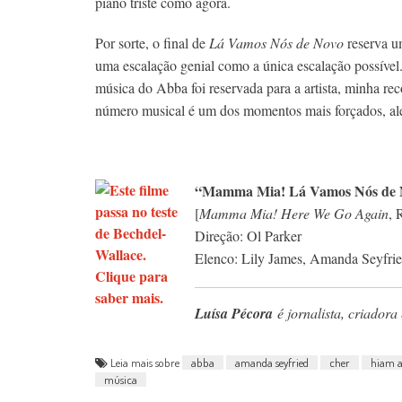
piano triste como agora.
Por sorte, o final de
Lá Vamos Nós de Novo
reserva u
uma escalação genial como a única escalação possível.
música do Abba foi reservada para a artista, minha 
número musical é um dos momentos mais forçados, alea
“Mamma Mia! Lá Vamos Nós de 
[
Mamma Mia! Here We Go Again
, 
Direção: Ol Parker
Elenco: Lily James, Amanda Seyfrie
Luísa Pécora
é jornalista, criadora
Leia mais sobre
abba
amanda seyfried
cher
hiam a
música