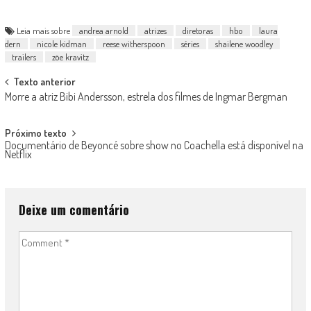
Leia mais sobre
andrea arnold
atrizes
diretoras
hbo
laura
dern
nicole kidman
reese witherspoon
séries
shailene woodley
trailers
zöe kravitz
Post
Texto anterior
Morre a atriz Bibi Andersson, estrela dos filmes de Ingmar Bergman
navigation
Próximo texto
Documentário de Beyoncé sobre show no Coachella está disponível na
Netflix
Deixe um comentário