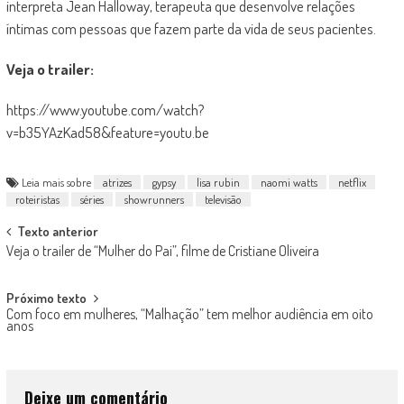
interpreta Jean Halloway, terapeuta que desenvolve relações
íntimas com pessoas que fazem parte da vida de seus pacientes.
Veja o trailer:
https://www.youtube.com/watch?
v=b35YAzKad58&feature=youtu.be
Leia mais sobre
atrizes
gypsy
lisa rubin
naomi watts
netflix
roteiristas
séries
showrunners
televisão
Post
Texto anterior
Veja o trailer de “Mulher do Pai”, filme de Cristiane Oliveira
navigation
Próximo texto
Com foco em mulheres, “Malhação” tem melhor audiência em oito
anos
Deixe um comentário