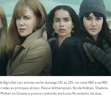
 Big Little Lies estreia neste domingo (9), às 22h, no canal HBO e na HBO
 todas as principais atrizes: Reese Witherspoon, Nicole Kidman, Shailene
 o Mulher no Cinema e acesse conteúdo exclusivo No entanto, há duas