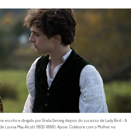
lme escrito e dirigido por Greta Gerwig depois do sucesso de Lady Bird - A
 de Louisa May Alcott (1832-1888). Apoie: Colabore com o Mulher no