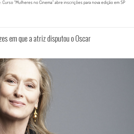
: Curso “Mulheres no Cinema” abre inscrições para nova edição em SP
zes em que a atriz disputou o Oscar