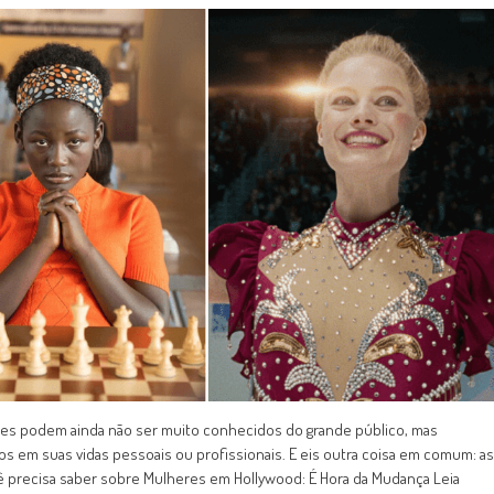
mes podem ainda não ser muito conhecidos do grande público, mas
s em suas vidas pessoais ou profissionais. E eis outra coisa em comum: as
cê precisa saber sobre Mulheres em Hollywood: É Hora da Mudança Leia