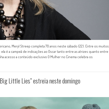
ricano, Meryl Streep completa 70 anos neste sábado (22). Entre os muitos
e: ela é a campeã de indicações ao Oscar tanto entre as atrizes quanto entre
nha acesso a conteúdo exclusivo O Mulher no Cinema celebra os
ig Little Lies” estreia neste domingo