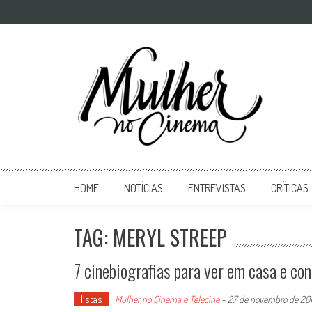
Mulher no Cinema
O site que celebra o trabalho das mulheres nas telas
HOME
NOTÍCIAS
ENTREVISTAS
CRÍTICAS
TAG: MERYL STREEP
7 cinebiografias para ver em casa e con
listas
Mulher no Cinema e Telecine
-
27 de novembro de 20