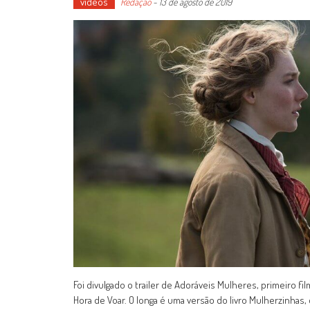
vídeos
Redação
-
13 de agosto de 2019
Foi divulgado o trailer de Adoráveis Mulheres, primeiro fi
Hora de Voar. O longa é uma versão do livro Mulherzinhas,