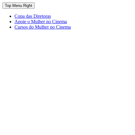
Top Menu Right
Copa das Diretoras
Apoie o Mulher no Cinema
Cursos do Mulher no Cinema
O site que celebra o trabalho das mulheres
Mulher no Cinema
nas telas