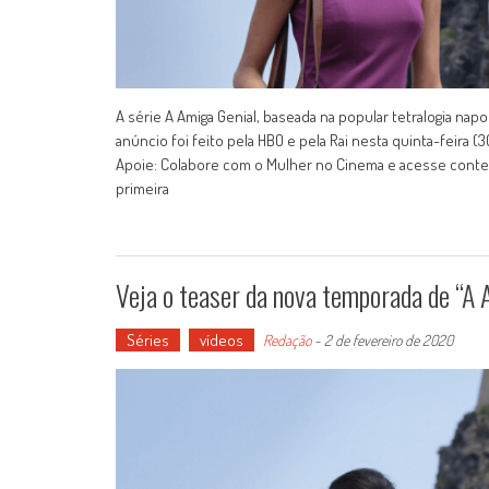
A série A Amiga Genial, baseada na popular tetralogia napo
anúncio foi feito pela HBO e pela Rai nesta quinta-feira 
Apoie: Colabore com o Mulher no Cinema e acesse conteú
primeira
Veja o teaser da nova temporada de “A 
Séries
vídeos
Redação
-
2 de fevereiro de 2020