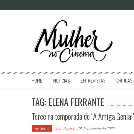
Mulher no Cinema
O site que celebra o trabalho das mulheres nas telas
HOME
NOTÍCIAS
ENTREVISTAS
CRÍTICAS
TAG: ELENA FERRANTE
Terceira temporada de “A Amiga Genial” 
notícias
Luísa Pécora
-
28 de fevereiro de 2022