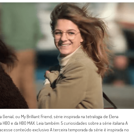
Genial, ou My Brilliant Friend, série inspirada na tetralogia de Elena
a HBO e da HBO MAX. Leia também: 5 curiosidades sobre a série italiana A
 acesse conteúdo exclusivo A terceira temporada da série é inspirada no