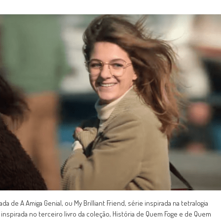
 de A Amiga Genial, ou My Brilliant Friend, série inspirada na tetralogia
 inspirada no terceiro livro da coleção, História de Quem Foge e de Quem