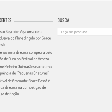
CENTES
BUSCA
sso Segredo: Veja uma cena
clusiva do filme dirigido por Grace
ssô
enas uma diretora competirá pelo
ão de Ouro no Festival de Veneza
ne Pinheiro Guimarães narra uma
quência de “Pequenas Criaturas”
stival de Gramado: Grace Passô é
ica diretora na competição de
nga de ficção