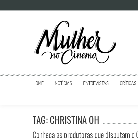
Mulher no Cinema
O site que celebra o trabalho das mulheres nas telas
HOME
NOTÍCIAS
ENTREVISTAS
CRÍTICAS
TAG: CHRISTINA OH
Conheça as produtoras que disputam o 