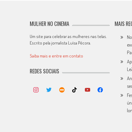
MULHER NO CINEMA
MAIS RE
Um site para celebrar as mulheres nas telas.
No
Escrito pela jornalista Luísa Pécora.
ex
Pa
Saiba mais e entre em contato
Ap
Le
REDES SOCIAIS
An
se
Fe
ún
lo