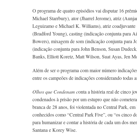
O programa de quatro episódios vai disputar 16 prêmi
Michael Starrbury), ator (Jharrel Jerome), atriz (Aunj
Leguizamo e Michael K. Williams), atriz coadjuvante 
(Bradford Young), casting (indicação conjunta para Ai
Bowers), mixagem de som (indicação conjunta para J
(indicação conjunta para John Benson, Susan Dudeck
Banks, Elliott Koretz, Matt Wilson, Suat Ayas, Jen 
Além de ser o programa com maior número indicações
entre os campeões de indicações considerando todas as
Olhos que Condenam c
onta a história real de cinco 
condenados à prisão por um estupro que não cometer
branca de 28 anos, foi violentada no Central Park, e
conhecidos como “Central Park Five”, ou “os cinco do
para humanizar e contar a história de cada um dos 
Santana e Korey Wise.