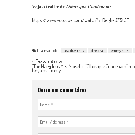
Veja o trailer de
:
Olhos que Condenam
https://www.youtube.com/watch?v=Degh-JZ5tJE
Leia mais sobre
ava duvernay
diretoras
emmy 2019
Post
Texto anterior
“The Marvelous Mrs. Maisel” e “Olhos que Condenam” m
força no Emmy
navigation
Deixe um comentário