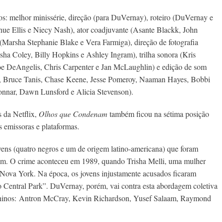
os: melhor minissérie, direção (para DuVernay), roteiro (DuVernay e
anue Ellis e Niecy Nash), ator coadjuvante (Asante Blackk, John
(Marsha Stephanie Blake e Vera Farmiga), direção de fotografia
sha Coley, Billy Hopkins e Ashley Ingram), trilha sonora (Kris
oe DeAngelis, Chris Carpenter e Jan McLaughlin) e edição de som
, Bruce Tanis, Chase Keene, Jesse Pomeroy, Naaman Hayes, Bobbi
Monnar, Dawn Lunsford e Alicia Stevenson).
 da Netflix,
Olhos que Condenam
também ficou na sétima posição
 emissoras e plataformas.
jovens (quatro negros e um de origem latino-americana) que foram
am. O crime aconteceu em 1989, quando Trisha Melli, uma mulher
m Nova York. Na época, os jovens injustamente acusados ficaram
 Central Park”. DuVernay, porém, vai contra esta abordagem coletiva
meninos: Antron McCray, Kevin Richardson, Yusef Salaam, Raymond