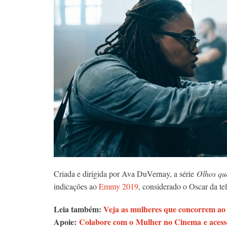
Criada e dirigida por Ava DuVernay, a série
Olhos q
indicações ao
Emmy 2019
, considerado o Oscar da t
Leia também:
Veja as mulheres que concorrem a
Apoie:
Colabore com o Mulher no Cinema e acesse