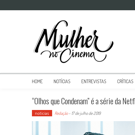
Mulher no Cinema
O site que celebra o trabalho das mulheres nas telas
HOME
NOTÍCIAS
ENTREVISTAS
CRÍTICAS
“Olhos que Condenam” é a série da Net
notícias
Redação
-
17 de julho de 2019