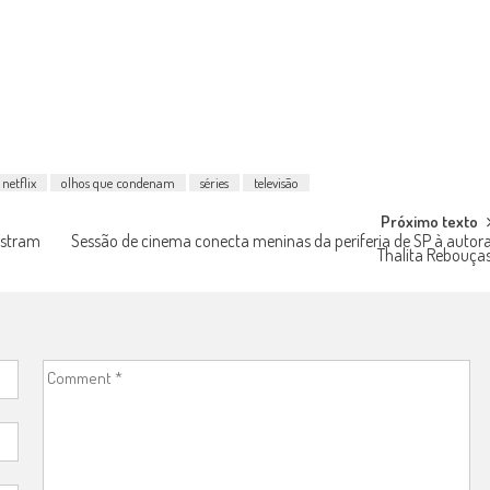
netflix
olhos que condenam
séries
televisão
Próximo texto
ostram
Sessão de cinema conecta meninas da periferia de SP à autor
Thalita Rebouça