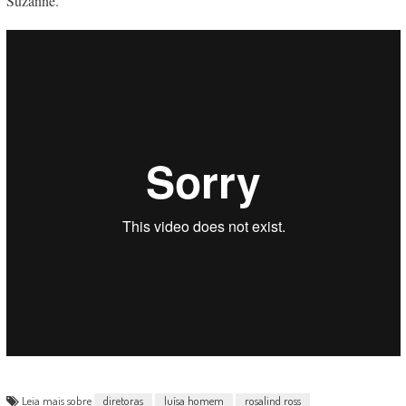
Suzanne.
Leia mais sobre
diretoras
luísa homem
rosalind ross