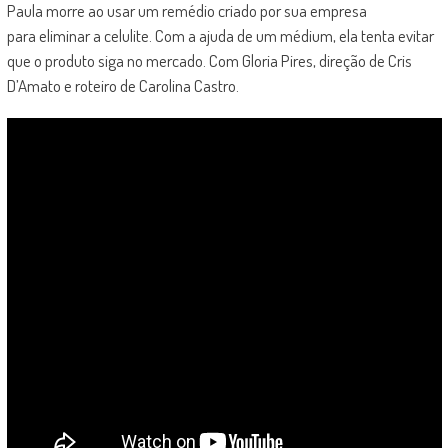
Paula morre ao usar um remédio criado por sua empresa
para eliminar a celulite. Com a ajuda de um médium, ela tenta evitar
que o produto siga no mercado. Com Gloria Pires, direção de Cris
D’Amato e roteiro de Carolina Castro.