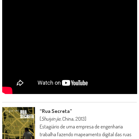
“Rua Secreta”
[
Shuiyin jie
, China, 2013]
Estagiário de uma empresa de engenharia
trabalha fazendo mapeamento digital das ruas