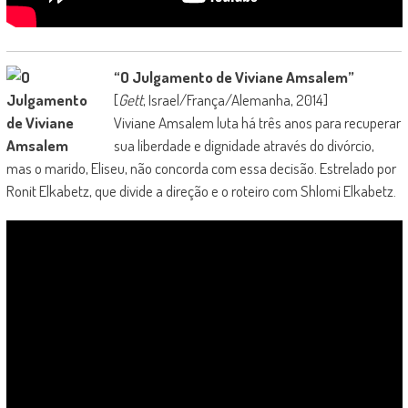
“O Julgamento de Viviane Amsalem”
[
Gett
, Israel/França/Alemanha, 2014]
Viviane Amsalem luta há três anos para recuperar
sua liberdade e dignidade através do divórcio,
mas o marido, Eliseu, não concorda com essa decisão. Estrelado por
Ronit Elkabetz, que divide a direção e o roteiro com Shlomi Elkabetz.