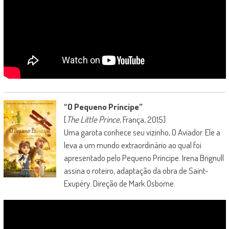
“O Pequeno Príncipe”
[
The Little Prince
, França, 2015]
Uma garota conhece seu vizinho, O Aviador. Ele a
leva a um mundo extraordinário ao qual foi
apresentado pelo Pequeno Príncipe. Irena Brignull
assina o roteiro, adaptação da obra de Saint-
Exupéry. Direção de Mark Osborne.