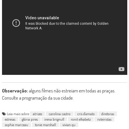
Observação:
alguns filmes não estreiam em todas as praças.
Consulte a programação da sua cidade.
Leia mais sobre
atrizes
carolina castro
cris d'amato
diretoras
estreias
glória pires
irena brignull
ronit elkabetz
roteiristas
sophie marceau
tonie marshall
vivian qu