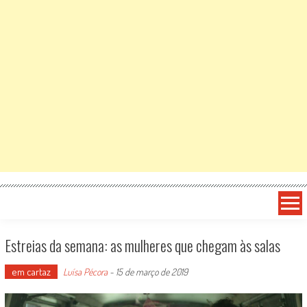
Estreias da semana: as mulheres que chegam às salas
em cartaz
Luísa Pécora
-
15 de março de 2019