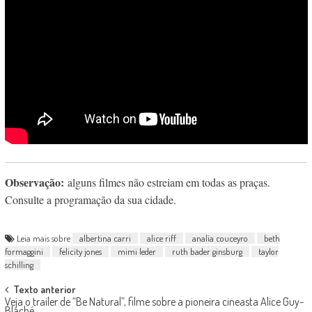
Observação:
alguns filmes não estreiam em todas as praças.
Consulte a programação da sua cidade.
Leia mais sobre
albertina carri
alice riff
analía couceyro
beth
formaggini
felicity jones
mimi leder
ruth bader ginsburg
taylor
schilling
Post
Texto anterior
Veja o trailer de “Be Natural”, filme sobre a pioneira cineasta Alice Guy-
Blaché