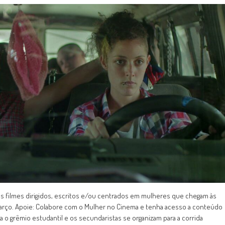
s filmes dirigidos, escritos e/ou centrados em mulheres que chegam às
de março. Apoie: Colabore com o Mulher no Cinema e tenha acesso a conteúdo
ra o grêmio estudantil e os secundaristas se organizam para a corrida