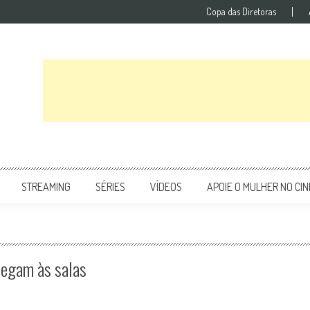
Copa das Diretoras
STREAMING
SÉRIES
VÍDEOS
APOIE O MULHER NO CI
hegam às salas