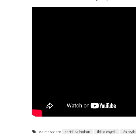
Leia mais sobre
christina hodson
ildiko enyedi
léa seyd