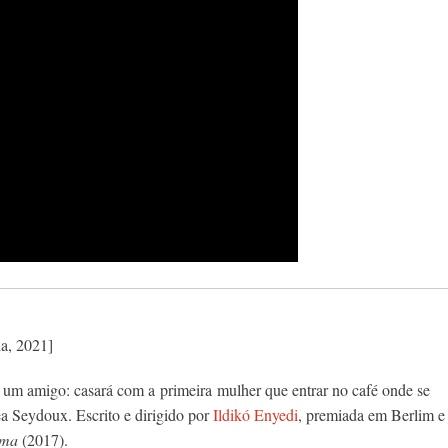
ia, 2021]
m um amigo: casará com
a
primeira
mulher
que entrar no café onde se
a Seydoux. Escrito e dirigido por
Ildikó Enyedi
, premiada em Berlim e
lma
(2017).