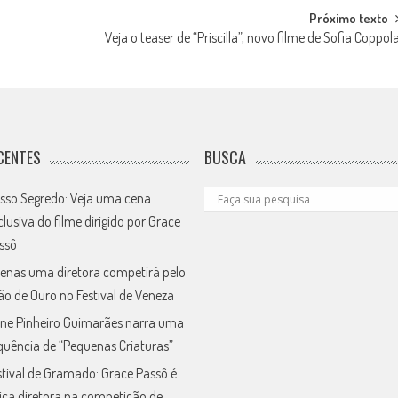
Próximo texto
Veja o teaser de “Priscilla”, novo filme de Sofia Coppol
CENTES
BUSCA
sso Segredo: Veja uma cena
clusiva do filme dirigido por Grace
ssô
enas uma diretora competirá pelo
ão de Ouro no Festival de Veneza
ne Pinheiro Guimarães narra uma
quência de “Pequenas Criaturas”
stival de Gramado: Grace Passô é
ica diretora na competição de