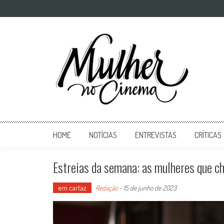
Mulher no Cinema
O site que celebra o trabalho das mulheres nas telas
HOME
NOTÍCIAS
ENTREVISTAS
CRÍTICAS
Estreias da semana: as mulheres que c
em cartaz
Redação
-
15 de junho de 2023