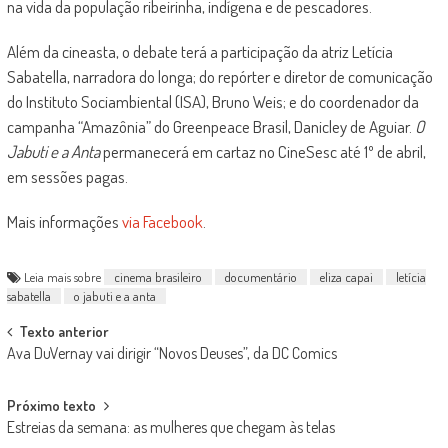
na vida da população ribeirinha, indígena e de pescadores.
Além da cineasta, o debate terá a participação da atriz Letícia
Sabatella, narradora do longa; do repórter e diretor de comunicação
do Instituto Sociambiental (ISA), Bruno Weis; e do coordenador da
campanha “Amazônia” do Greenpeace Brasil, Danicley de Aguiar.
O
Jabuti e a Anta
permanecerá em cartaz no CineSesc até 1º de abril,
em sessões pagas.
Mais informações
via Facebook
.
Leia mais sobre
cinema brasileiro
documentário
eliza capai
letícia
sabatella
o jabuti e a anta
Post
Texto anterior
Ava DuVernay vai dirigir “Novos Deuses”, da DC Comics
navigation
Próximo texto
Estreias da semana: as mulheres que chegam às telas