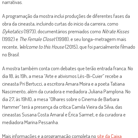
narrativas.
A programação da mostra inclui produções de diferentes fases da
obra da cineasta, incluindo curtas do início da carreira, como
Dyketatics
(1973); documentários premiados como
Nitrate Kisses
(1992) e
The Female Closet
(1998); e seu longa-metragem mais
recente,
Welcome to this House
(2015), que foi parcialmente filmado
no Brasil.
A mostra também conta com debates que terão entrada franca. No
dia 18, às 19h, a mesa “Arte e ativismos Lés-Bi-Cuier” recebe a
cineasta Pri Bertucci, a escritora Amara Moira e a poeta Tatiana
Nascimento, além da curadora e mediadora Juliana Pamplona. No
dia 27, às 19h10, a mesa “Olhares sobre o Cinema de Barbara
Hammer” terá a presença da crítica Camila Vieira da Silva, das
cineastas Susana Costa Amaral e Érica Sarmet, e da curadora e
mediadora Marina Pessanha.
Mais informações e a programação completa no
site da Caixa