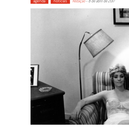
agenda
notícias
Redação
-
8 de abril de 2017