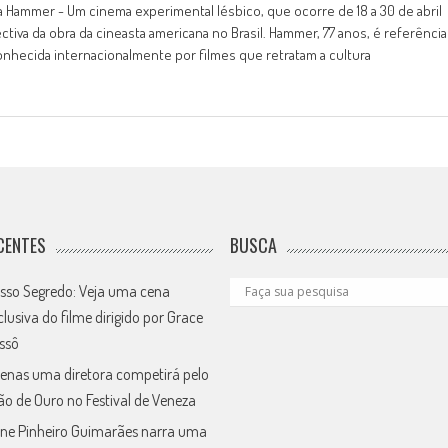
a Hammer - Um cinema experimental lésbico, que ocorre de 18 a 30 de abril
pectiva da obra da cineasta americana no Brasil. Hammer, 77 anos, é referência
onhecida internacionalmente por filmes que retratam a cultura
CENTES
BUSCA
sso Segredo: Veja uma cena
clusiva do filme dirigido por Grace
ssô
enas uma diretora competirá pelo
ão de Ouro no Festival de Veneza
ne Pinheiro Guimarães narra uma