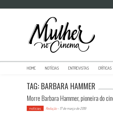
Mulher no Cinema
O site que celebra o trabalho das mulheres nas telas
HOME
NOTÍCIAS
ENTREVISTAS
CRÍTICAS
TAG: BARBARA HAMMER
Morre Barbara Hammer, pioneira do cin
notícias
Redação
-
17 de março de 2019