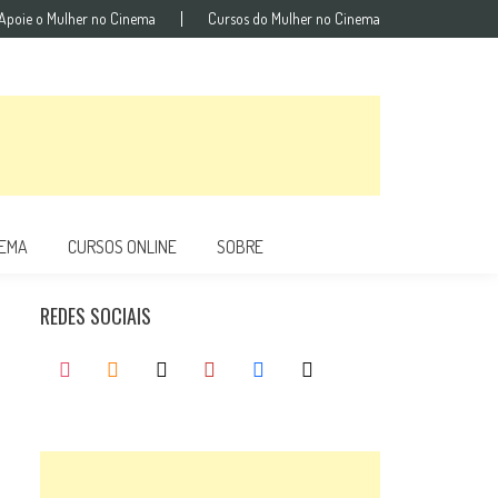
Apoie o Mulher no Cinema
Cursos do Mulher no Cinema
NEMA
CURSOS ONLINE
SOBRE
REDES SOCIAIS