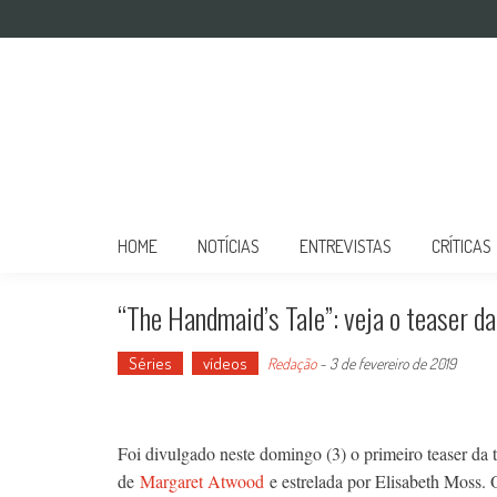
Mulher no Cinema
O site que celebra o trabalho das mulheres nas telas
HOME
NOTÍCIAS
ENTREVISTAS
CRÍTICAS
“The Handmaid’s Tale”: veja o teaser d
Séries
vídeos
Redação
-
3 de fevereiro de 2019
Foi divulgado neste domingo (3) o primeiro teaser da
de
Margaret Atwood
e estrelada por Elisabeth Moss. 