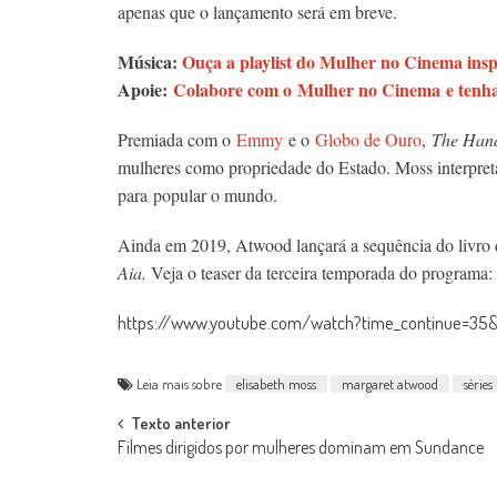
apenas que o lançamento será em breve.
Música:
Ouça a playlist do Mulher no Cinema in
Apoie:
Colabore com o Mulher no Cinema e tenha 
Premiada com o
Emmy
e o
Globo de Ouro
,
The Hand
mulheres como propriedade do Estado. Moss interpreta
para popular o mundo.
Ainda em 2019, Atwood lançará a sequência do livro q
Aia.
Veja o teaser da terceira temporada do programa:
https://www.youtube.com/watch?time_continue=3
Leia mais sobre
elisabeth moss
margaret atwood
séries
Post
Texto anterior
Filmes dirigidos por mulheres dominam em Sundance
navigation