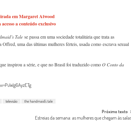
spirada em Margaret Atwood
acesso a conteúdo exclusivo
maid’s Tale
se passa em uma sociedade totalitária que trata as
 Offred, uma das últimas mulheres férteis, usada como escrava sexual
ue inspirou a série, e que no Brasil foi traduzido como
O Conto da
5&v=PuWg6AyzETg
televisão
the handmaid's tale
Próximo texto
Estreias da semana: as mulheres que chegam às sala