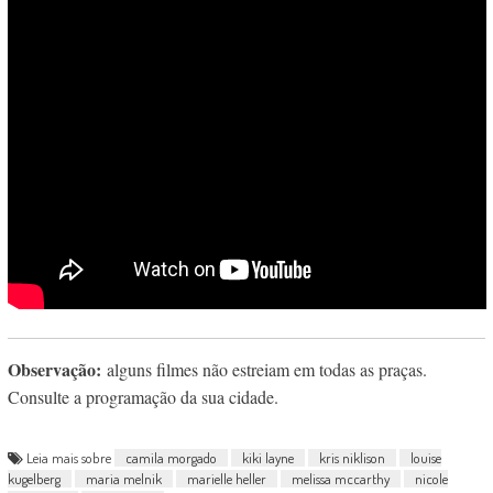
Observação:
alguns filmes não estreiam em todas as praças.
Consulte a programação da sua cidade.
Leia mais sobre
camila morgado
kiki layne
kris niklison
louise
kugelberg
maria melnik
marielle heller
melissa mccarthy
nicole