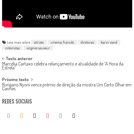
Leia mais sobre
atrizes
cinema francês
diretoras
karin viard
roteiristas
virginie sauveur
Post
Texto anterior
Marcélia Cartaxo celebra relançamento e atualidade de “A Hora da
navigation
Estrela”
Próximo texto
Rungano Nyoni vence prêmio de direção da mostra Um Certo Olhar em
Cannes
REDES SOCIAIS