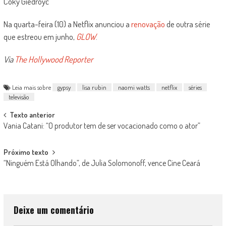
Coky Giedroyc
Na quarta-feira (10) a Netflix anunciou a
renovação
de outra série
que estreou em junho,
GLOW
.
Via
The Hollywood Reporter
Leia mais sobre
gypsy
lisa rubin
naomi watts
netflix
séries
televisão
Post
Texto anterior
Vania Catani: “O produtor tem de ser vocacionado como o ator”
navigation
Próximo texto
“Ninguém Está Olhando”, de Julia Solomonoff, vence Cine Ceará
Deixe um comentário