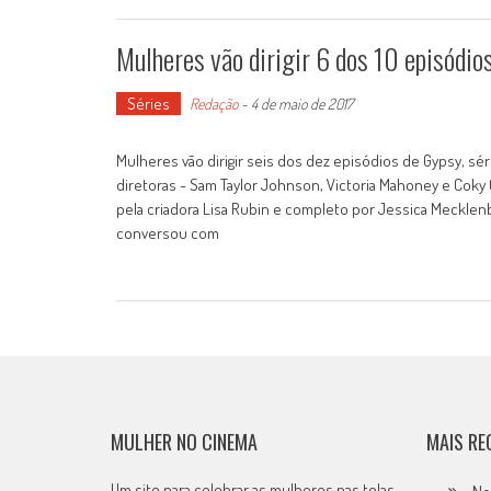
Mulheres vão dirigir 6 dos 10 episódio
Séries
Redação
-
4 de maio de 2017
Mulheres vão dirigir seis dos dez episódios de Gypsy, sér
diretoras - Sam Taylor Johnson, Victoria Mahoney e Coky
pela criadora Lisa Rubin e completo por Jessica Meckle
conversou com
MULHER NO CINEMA
MAIS RE
Um site para celebrar as mulheres nas telas.