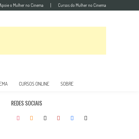
Apoie o Mulher no Cinema
Cursos do Mulher no Cinema
NEMA
CURSOS ONLINE
SOBRE
REDES SOCIAIS