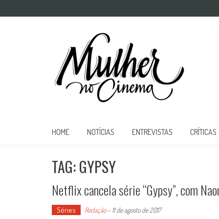
Mulher no Cinema
O site que celebra o trabalho das mulheres nas telas
HOME
NOTÍCIAS
ENTREVISTAS
CRÍTICAS
TAG: GYPSY
Netflix cancela série “Gypsy”, com Na
Séries
Redação
-
11 de agosto de 2017