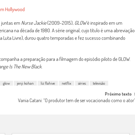
 em Hollywood
m juntas em
Nurse Jackie
(2009-2015),
GLOW
é inspirado em um
cana na década de 1980. A série original, cujo título é uma abreviação
da Luta Livre), durou quatro temporadas e fez sucesso combinando
e acompanha a preparação para a filmagem do episódio piloto de GLOW.
ange Is The New Black
.
glow
jenji kohan
liz flahive
netflix
séries
televisão
Próximo texto
Vania Catani: “O produtor tem de ser vocacionado como o ator