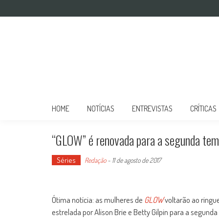
Mulher no Cinema
O site que celebra o trabalho das mulheres nas telas
HOME
NOTÍCIAS
ENTREVISTAS
CRÍTICAS
“GLOW” é renovada para a segunda tem
Séries
Redação
-
11 de agosto de 2017
Ótima notícia: as mulheres de
GLOW
voltarão ao ringue
estrelada por Alison Brie e Betty Gilpin para a segund