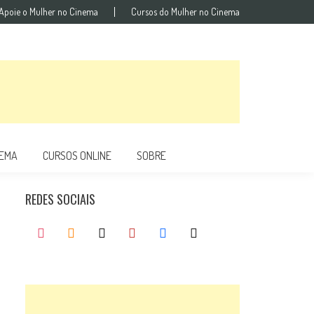
Apoie o Mulher no Cinema
Cursos do Mulher no Cinema
NEMA
CURSOS ONLINE
SOBRE
REDES SOCIAIS