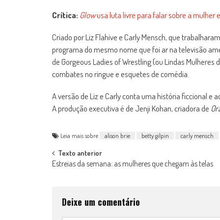
Crítica:
Glow
usa luta livre para falar sobre a mulher
Criado por Liz Flahive e Carly Mensch, que trabalhara
programa do mesmo nome que foi ar na televisão ameri
de Gorgeous Ladies of Wrestling (ou Lindas Mulheres 
combates no ringue e esquetes de comédia.
A versão de Liz e Carly conta uma história ficcional 
A produção executiva é de Jenji Kohan, criadora de
Or
Leia mais sobre
alison brie
betty gilpin
carly mensch
Post
Texto anterior
Estreias da semana: as mulheres que chegam às telas
navigation
Deixe um comentário