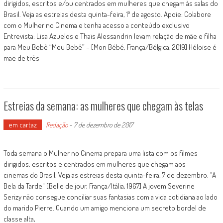
dirigidos, escritos e/ou centrados em mulheres que chegam às salas do
Brasil. Veja as estreias desta quinta-feira, 1º de agosto. Apoie: Colabore
com o Mulher no Cinema e tenha acesso a conteúdo exclusivo
Entrevista: Lisa Azuelos e Thaïs Alessandrin levam relação de mãe e filha
para Meu Bebê “Meu Bebê” – [Mon Bébé, França/Bélgica, 2019] Héloïse é
mãe de três
Estreias da semana: as mulheres que chegam às telas
em cartaz
Redação
-
7 de dezembro de 2017
Toda semana o Mulher no Cinema prepara uma lista com os filmes
dirigidos, escritos e centrados em mulheres que chegam aos
cinemas do Brasil. Veja as estreias desta quinta-feira, 7 de dezembro. "A
Bela da Tarde" [Belle de jour, França/Itália, 1967] A jovem Severine
Serizy não consegue conciliar suas fantasias com a vida cotidiana ao lado
do marido Pierre. Quando um amigo menciona um secreto bordel de
classe alta,