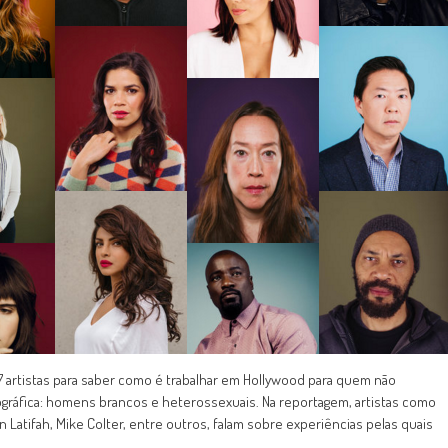
 artistas para saber como é trabalhar em Hollywood para quem não
tográfica: homens brancos e heterossexuais. Na reportagem, artistas como
n Latifah, Mike Colter, entre outros, falam sobre experiências pelas quais