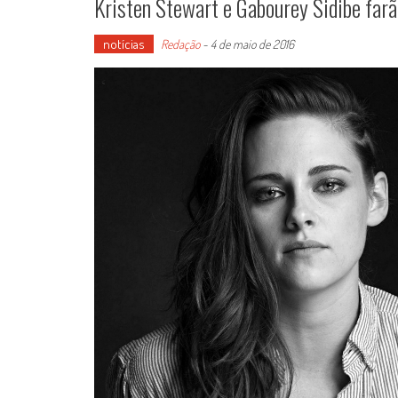
Kristen Stewart e Gabourey Sidibe farã
notícias
Redação
-
4 de maio de 2016