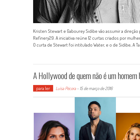
Kristen Stewart e Gabourey Sidibe vão assumir a direção 
Refinery29. A iniciativa reúne 12 curtas criados por mulher
O curta de Stewart foi intitulado Water, e o de Sidibe, A 
A Hollywood de quem não é um homem h
para ler
Luísa Pécora
-
15 de março de 2016