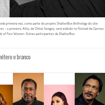
pela primeira vez, como parte do projeto ShatterBox Anthology do site
es - o primeiro, Kitty, de Chloë Sevigny, será exibido no Festival de Cannes.
Tale of Four Women. Outras participantes da ShatterBox
étero e branco