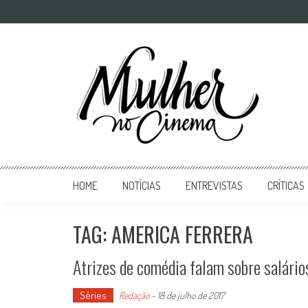
Mulher no Cinema
O site que celebra o trabalho das mulheres nas telas
HOME
NOTÍCIAS
ENTREVISTAS
CRÍTICAS
TAG: AMERICA FERRERA
Atrizes de comédia falam sobre salário
Séries
Redação
-
18 de julho de 2017