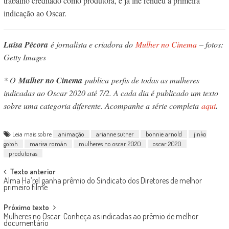
trabalho creditado como produtora, e já lhe rendeu a primeira
indicação ao Oscar.
Luísa Pécora
é jornalista e criadora do
Mulher no Cinema
– fotos:
Getty Images
* O
Mulher no Cinema
publica perfis de todas as mulheres
indicadas ao Oscar 2020 até 7/2. A cada dia é publicado um texto
sobre uma categoria diferente. Acompanhe a série completa
aqui
.
Leia mais sobre
animação
arianne sutner
bonnie arnold
jinko
gotoh
marisa román
mulheres no oscar 2020
oscar 2020
produtoras
Post
Texto anterior
Alma Ha’rel ganha prêmio do Sindicato dos Diretores de melhor
navigation
primeiro filme
Próximo texto
Mulheres no Oscar: Conheça as indicadas ao prêmio de melhor
documentário