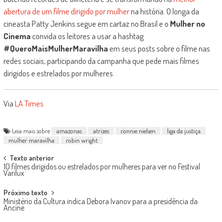
abertura de um filme dirigido por mulher
na história. O longa da
cineasta Patty Jenkins segue em cartaz no Brasil e o
Mulher no
Cinema
convida os leitores a usar a hashtag
#QueroMaisMulherMaravilha
em seus posts sobre o filme nas
redes sociais, participando da campanha que pede mais filmes
dirigidos e estrelados por mulheres.
Via
LA Times
Leia mais sobre
amazonas
atrizes
connie nielsen
liga da justiça
mulher maravilha
robin wright
Post
Texto anterior
10 filmes dirigidos ou estrelados por mulheres para ver no Festival
navigation
Varilux
Próximo texto
Ministério da Cultura indica Debora Ivanov para a presidência da
Ancine