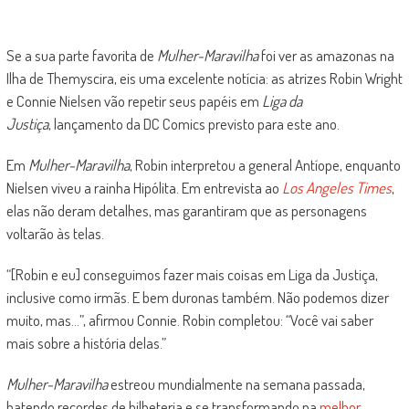
Se a sua parte favorita de
Mulher-Maravilha
foi ver as amazonas na
Ilha de Themyscira, eis uma excelente notícia: as atrizes Robin Wright
e Connie Nielsen vão repetir seus papéis em
Liga da
Justiça
, lançamento da DC Comics previsto para este ano.
Em
Mulher-Maravilha
, Robin interpretou a general Antíope, enquanto
Nielsen viveu a rainha Hipólita. Em entrevista ao
Los Angeles Times
,
elas não deram detalhes, mas garantiram que as personagens
voltarão às telas.
“[Robin e eu] conseguimos fazer mais coisas em Liga da Justiça,
inclusive como irmãs. E bem duronas também. Não podemos dizer
muito, mas…”, afirmou Connie. Robin completou: “Você vai saber
mais sobre a história delas.”
Mulher-Maravilha
estreou mundialmente na semana passada,
batendo recordes de bilheteria e se transformando na
melhor