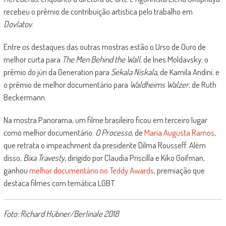
recebeu o prêmio de contribuição artística pelo trabalho em
Dovlatov
.
Entre os destaques das outras mostras estão o Urso de Ouro de
melhor curta para
The Men Behind the Wall
, de Ines Moldavsky; o
prêmio do júri da Generation para
Sekala Niskala
, de Kamila Andini; e
o prêmio de melhor documentário para
Waldheims Walzer
, de Ruth
Beckermann.
Na mostra Panorama, um filme brasileiro ficou em terceiro lugar
como melhor documentário:
O Processo
, de
Maria Augusta Ramos
,
que retrata o impeachment da presidente Dilma Rousseff. Além
disso,
Bixa Travesty
, dirigido por Claudia Priscilla e Kiko Goifman,
ganhou
melhor documentário no Teddy Awards
, premiação que
destaca filmes com temática LGBT.
Foto: Richard Hübner/Berlinale 2018