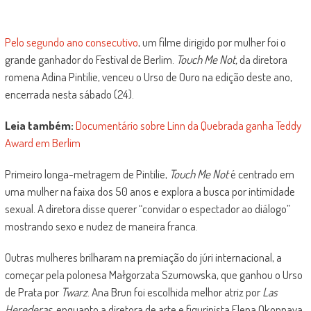
Pelo segundo ano consecutivo
, um filme dirigido por mulher foi o
grande ganhador do Festival de Berlim.
Touch Me Not,
da diretora
romena Adina Pintilie, venceu o Urso de Ouro na edição deste ano,
encerrada nesta sábado (24).
Leia também:
Documentário sobre Linn da Quebrada ganha Teddy
Award em Berlim
Primeiro longa-metragem de Pintilie,
Touch Me Not
é centrado em
uma mulher na faixa dos 50 anos e explora a busca por intimidade
sexual. A diretora disse querer “convidar o espectador ao diálogo”
mostrando sexo e nudez de maneira franca.
Outras mulheres brilharam na premiação do júri internacional, a
começar pela polonesa Małgorzata Szumowska, que ganhou o Urso
de Prata por
Twarz
. Ana Brun foi escolhida melhor atriz por
Las
Herederas
, enquanto a diretora de arte e figurinista Elena Okopnaya