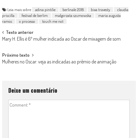
Leia mais sobre
adina pintilie
berlinale 2018
bixa travesty
claudia
priscilla
festival de berlim
malgorzata szumowska
maria augusta
ramos
o processo
touch me not
Post
Texto anterior
Mary H. Ellis é 6ª mulher indicada ao Oscar de mixagem de som
navigation
Próximo texto
Mulheres no Oscar: veja as indicadas ao prêmio de animação
Deixe um comentário