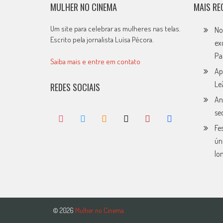
MULHER NO CINEMA
MAIS RE
Um site para celebrar as mulheres nas telas.
No
Escrito pela jornalista Luísa Pécora.
ex
Pa
Saiba mais e entre em contato
Ap
Le
REDES SOCIAIS
An
se
Fe
ún
lo
© 2026
Mulher no Cinema