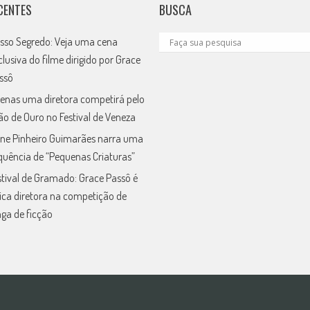
CENTES
BUSCA
sso Segredo: Veja uma cena
clusiva do filme dirigido por Grace
ssô
enas uma diretora competirá pelo
ão de Ouro no Festival de Veneza
ne Pinheiro Guimarães narra uma
quência de “Pequenas Criaturas”
stival de Gramado: Grace Passô é
ica diretora na competição de
nga de ficção