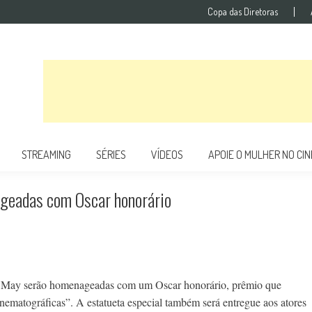
Copa das Diretoras
STREAMING
SÉRIES
VÍDEOS
APOIE O MULHER NO CI
ageadas com Oscar honorário
aine May serão homenageadas com um Oscar honorário, prêmio que
cinematográficas”. A estatueta especial também será entregue aos atores