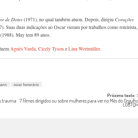
r de Dotes
(1971), no qual também atuou. Depois, dirigiu
Corações
). Suas duas indicações ao Oscar vieram por trabalhos como roteirista,
(1988). May tem 89 anos.
cluem
Agnès Varda
,
Cicely Tyson
e
Lina Wertmüller
.
lmann
oscar honorário
Próximo texto
os trauma
7 filmes dirigidos ou sobre mulheres para ver no Mês do Orgulh
LGBTQI