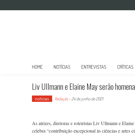
Mulher no Cinema
O site que celebra o trabalho das mulheres nas telas
HOME
NOTÍCIAS
ENTREVISTAS
CRÍTICAS
Liv Ullmann e Elaine May serão homen
notícias
Redação
-
24 de junho de 2021
As atrizes, diretoras e roteiristas Liv Ullmann e El
celebra “contribuição excepcional às ciências e artes 