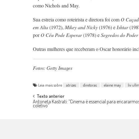
como Nichols and May.
Sua estreia como roteirista e diretora foi com
O Caçado
em Alta
(1972),
Mikey and Nicky
(1976) e
Ishtar
(1987
por
O Céu Pode Esperar
(1978) e
Segredos do Poder
Outras mulheres que receberam o Oscar honorário in
Fotos: Getty Images
Leia mais sobre
atrizes
diretoras
elaine may
liv ul
Post
Texto anterior
Antoneta Kastrati: “Cinema é essencial para encararm
coletivo”
navigation