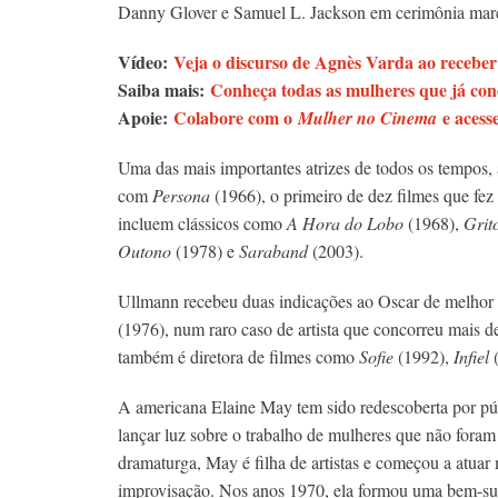
Danny Glover e Samuel L. Jackson em cerimônia marc
Vídeo:
Veja o discurso de Agnès Varda ao receber
Saiba mais:
Conheça todas as mulheres que já con
Apoie:
Colabore com o
e acess
Mulher no Cinema
Uma das mais importantes atrizes de todos os tempos,
com
Persona
(1966), o primeiro de dez filmes que fe
incluem clássicos como
A Hora do Lobo
(1968),
Grit
Outono
(1978) e
Saraband
(2003).
Ullmann recebeu duas indicações ao Oscar de melhor a
(1976), num raro caso de artista que concorreu mais d
também é diretora de filmes como
Sofie
(1992),
Infiel
(
A americana Elaine May tem sido redescoberta por púb
lançar luz sobre o trabalho de mulheres que não foram 
dramaturga, May é filha de artistas e começou a atuar
improvisação. Nos anos 1970, ela formou uma bem-s