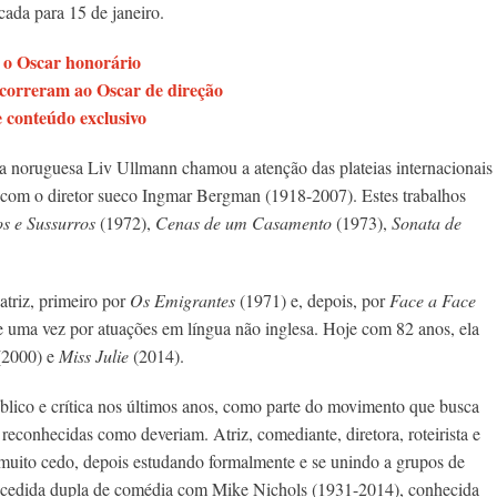
ada para 15 de janeiro.
 o Oscar honorário
correram ao Oscar de direção
e conteúdo exclusivo
 a noruguesa Liv Ullmann chamou a atenção das plateias internacionais
z com o diretor sueco Ingmar Bergman (1918-2007). Estes trabalhos
os e Sussurros
(1972),
Cenas de um Casamento
(1973),
Sonata de
triz, primeiro por
Os Emigrantes
(1971) e, depois, por
Face a Face
e uma vez por atuações em língua não inglesa. Hoje com 82 anos, ela
2000) e
Miss Julie
(2014).
lico e crítica nos últimos anos, como parte do movimento que busca
reconhecidas como deveriam. Atriz, comediante, diretora, roteirista e
 muito cedo, depois estudando formalmente e se unindo a grupos de
ucedida dupla de comédia com Mike Nichols (1931-2014), conhecida