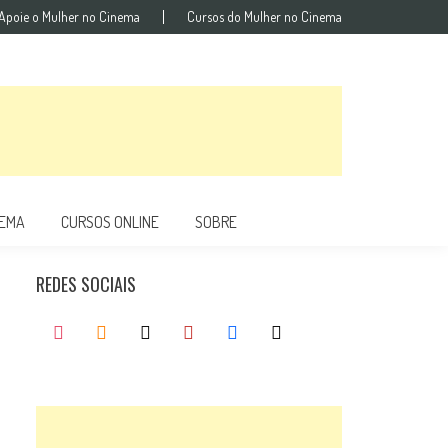
Apoie o Mulher no Cinema
Cursos do Mulher no Cinema
NEMA
CURSOS ONLINE
SOBRE
REDES SOCIAIS