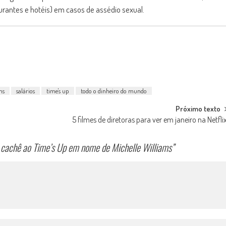
aurantes e hotéis) em casos de assédio sexual.
ms
salários
time's up
todo o dinheiro do mundo
Próximo texto
5 filmes de diretoras para ver em janeiro na Netfli
 cachê ao Time’s Up em nome de Michelle Williams
”