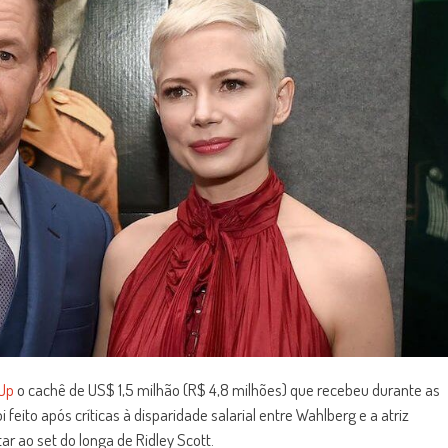
 Up
o cachê de US$ 1,5 milhão (R$ 4,8 milhões) que recebeu durante as
oi feito após críticas à disparidade salarial entre Wahlberg e a atriz
ar ao set do longa de Ridley Scott.