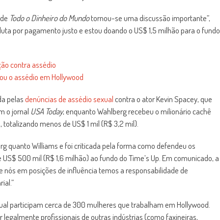
 de
Todo o Dinheiro do Mundo
tornou-se uma discussão importante”,
luta por pagamento justo e estou doando o US$ 1,5 milhão para o fundo
ção contra assédio
ou o assédio em Hollywood
da pelas
denúncias de assédio sexual
contra o ator Kevin Spacey, que
m o jornal
USA Today
, enquanto Wahlberg recebeu o milionário cachê
 totalizando menos de US$ 1 mil (R$ 3,2 mil).
rg quanto Williams e foi criticada pela forma como defendeu os
US$ 500 mil (R$ 1,6 milhão) ao fundo do Time’s Up. Em comunicado, a
e nós em posições de influência temos a responsabilidade de
ial.”
 qual participam cerca de 300 mulheres que trabalham em Hollywood.
legalmente profissionais de outras indústrias (como faxineiras,