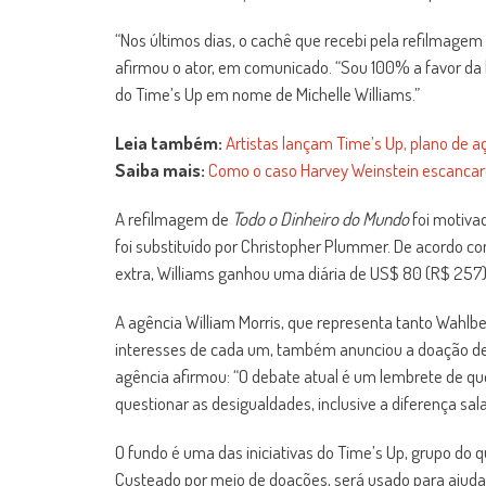
“Nos últimos dias, o cachê que recebi pela refilmagem
afirmou o ator, em comunicado. “Sou 100% a favor da 
do Time’s Up em nome de Michelle Williams.”
Leia também:
Artistas lançam Time’s Up, plano de a
Saiba mais:
Como o caso Harvey Weinstein escancar
A refilmagem de
Todo o Dinheiro do Mundo
foi motiva
foi substituído por Christopher Plummer. De acordo co
extra, Williams ganhou uma diária de US$ 80 (R$ 257),
A agência William Morris, que representa tanto Wahlbe
interesses de cada um, também anunciou a doação de 
agência afirmou: “O debate atual é um lembrete de qu
questionar as desigualdades, inclusive a diferença salar
O fundo é uma das iniciativas do Time’s Up, grupo do
Custeado por meio de doações, será usado para ajudar 