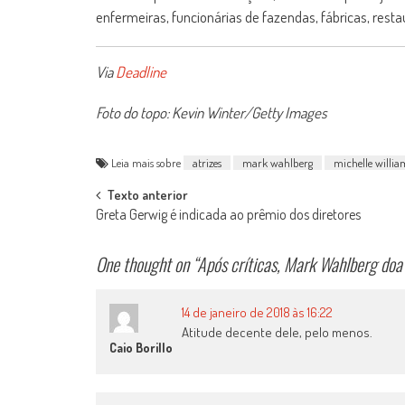
enfermeiras, funcionárias de fazendas, fábricas, rest
Via
Deadline
Foto do topo: Kevin Winter/Getty Images
Leia mais sobre
atrizes
mark wahlberg
michelle willia
Post
Texto anterior
Greta Gerwig é indicada ao prêmio dos diretores
navigation
One thought on “
Após críticas, Mark Wahlberg doa
14 de janeiro de 2018 às 16:22
Atitude decente dele, pelo menos.
Caio Borillo