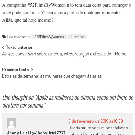
A campanha #52FilmsByWomen não tem data certa para começar e
você pode contar as 52 semanas a partir de qualquer momento.
Aliás, que tal hoje mesmo?
Leia mais sobre
#52FilmsByWomen
diretoras
Post
Texto anterior
Atrizes conversam sobre cinema, interpretação e efeitos do #MeToo
navigation
Próximo texto
Estreias da semana: as mulheres que chegam às salas
One thought on “
Apoie as mulheres do cinema vendo um filme de
diretora por semana
”
3 de fevereiro de 2019 às 16:39
Queria muito ver um post falando
Jhony Uriel (@JhonyUriel777)
sobre a filmografia completa da