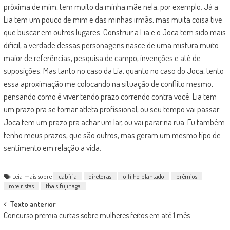
próxima de mim, tem muito da minha mãe nela, por exemplo. Já a
Lia tem um pouco de mim e das minhas irmãs, mas muita coisa tive
que buscar em outros lugares. Construir a Lia e o Joca tem sido mais
difícil, a verdade dessas personagens nasce de uma mistura muito
maior de referências, pesquisa de campo, invenções e até de
suposições. Mas tanto no caso da Lia, quanto no caso do Joca, tento
essa aproximação me colocando na situação de conflito mesmo,
pensando como é viver tendo prazo correndo contra você. Lia tem
um prazo pra se tornar atleta profissional, ou seu tempo vai passar.
Joca tem um prazo pra achar um lar, ou vai parar na rua. Eu também
tenho meus prazos, que são outros, mas geram um mesmo tipo de
sentimento em relação a vida.
Leia mais sobre
cabíria
diretoras
o filho plantado
prêmios
roteiristas
thais fujinaga
Post
Texto anterior
Concurso premia curtas sobre mulheres feitos em até 1 mês
navigation