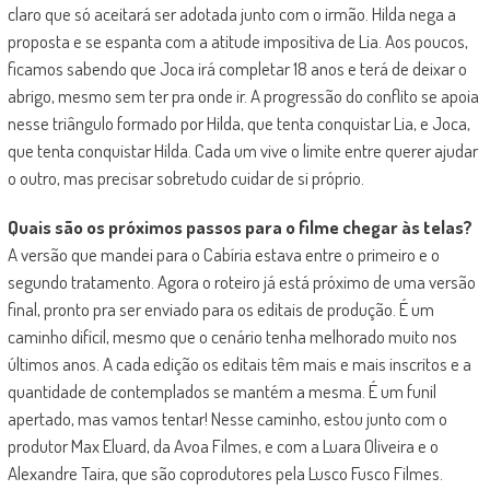
claro que só aceitará ser adotada junto com o irmão. Hilda nega a
proposta e se espanta com a atitude impositiva de Lia. Aos poucos,
ficamos sabendo que Joca irá completar 18 anos e terá de deixar o
abrigo, mesmo sem ter pra onde ir. A progressão do conflito se apoia
nesse triângulo formado por Hilda, que tenta conquistar Lia, e Joca,
que tenta conquistar Hilda. Cada um vive o limite entre querer ajudar
o outro, mas precisar sobretudo cuidar de si próprio.
Quais são os próximos passos para o filme chegar às telas?
A versão que mandei para o Cabíria estava entre o primeiro e o
segundo tratamento. Agora o roteiro já está próximo de uma versão
final, pronto pra ser enviado para os editais de produção. É um
caminho difícil, mesmo que o cenário tenha melhorado muito nos
últimos anos. A cada edição os editais têm mais e mais inscritos e a
quantidade de contemplados se mantém a mesma. É um funil
apertado, mas vamos tentar! Nesse caminho, estou junto com o
produtor Max Eluard, da Avoa Filmes, e com a Luara Oliveira e o
Alexandre Taira, que são coprodutores pela Lusco Fusco Filmes.