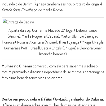
incluindo o de Berlim. Fujinaga também assinou o roteiro do longa
A
Cidade Onde Envelheço
, de Marília Rocha.
A partir da esq.: Guilherme Macedo (2º lugar), Debora Ivanov
(Ancine), Marília Nogueira (Cabíria), Marton Olympio (menção
honrosa), Rosana Alcântara (Ancine), Thais Fujinaga (1º lugar), Nágila
Guimarães (WIFT Brasil), Cecília Engels (3º lugar) e Eleonora Loner
(menção honrosa)
Mulher no Cinema
conversou com ela para saber mais sobre o
roteiro premiado e discutir a importância de se ter mais personagens
femininas bem desenvolvidas no cinema:
–
Conte um pouco sobre
O Filho Plantado
, ganhador do Cabíria.
O filme é um drama sobre uma mulher de mais de 60 anos que,