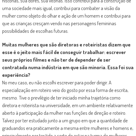
histórias, sua dores, sua vitórias. Isso contribui para a construção de
uma sociedade mais igual, contribui para combater a visão da
mulher como objeto do olhar e ação de um homem e contribui para
que as crianças cresçam vendo nas personagens femininas
possibilidades de escolhas futuras.
Muitas mulheres que são diretoras e roteiristas dizem que
esse é o jeito mais fácil de conseguir trabalhar: escrever
seus próprios filmes e não ter de depender de ser
contratada numa indústria em que são minoria. Essa foi sua
experiência?
No meu caso, eu não escolhi escrever para poder dirigir. A
especialização em roteiro veio do gosto por essa forma de escrita,
mesmo. Tive o previlégio de ter iniciado minha trajetória como
diretora e roteirista na universidade, em um ambiente relativamente
aberto à participação da mulher nas funções de direção e roteiro.
Talvez por ter estudado junto a um grupo em que a quantidade de
graduandos era praticamente a mesma entre mulheres e homens e,
principalmente por ter tido a sorte de estar na turma de mulheres